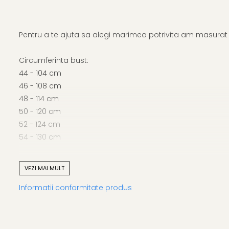
Pentru a te ajuta sa alegi marimea potrivita am masurat p
Circumferinta bust:
44 - 104 cm
46 - 108 cm
48 - 114 cm
50 - 120 cm
52 - 124 cm
54 - 130 cm
Lungime produs cuprinsa intre 102 cm (marimea 44) si 1
VEZI MAI MULT
Informatii conformitate produs
Atentie! Nuanta produsului poate diferi usor, in functie de 