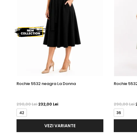
Rochie 5532 neagra La Donna
Rochie 553
290,00 Lei
232,00 Lei
290,00 Lei
42
36
VEZI VARIANTE