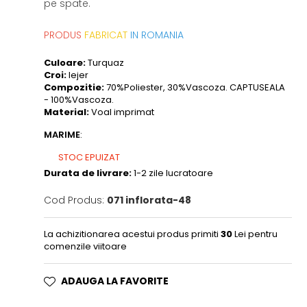
pe spate.
PRODUS
FABRICAT
IN ROMANIA
Culoare:
Turquaz
Croi:
lejer
Compozitie:
70%Poliester, 30%Vascoza. CAPTUSEALA
- 100%Vascoza.
Material:
Voal imprimat
MARIME
:
STOC EPUIZAT
Durata de livrare:
1-2 zile lucratoare
Cod Produs:
071 inflorata-48
La achizitionarea acestui produs primiti
30
Lei pentru
comenzile viitoare
ADAUGA LA FAVORITE