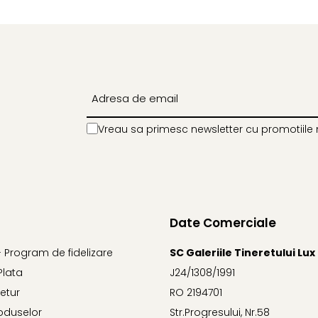
Vreau sa primesc newsletter cu promotiile 
Date Comerciale
- Program de fidelizare
SC Galeriile Tineretului Lux
Plata
J24/1308/1991
Retur
RO 2194701
oduselor
Str.Progresului, Nr.58