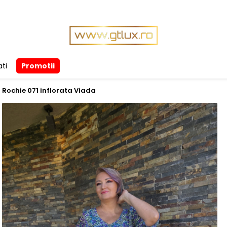
ti
Promotii
/
Rochie 071 inflorata Viada