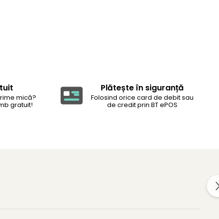
tuit
Plătește în siguranță
rime mică?
Folosind orice card de debit sau
mb gratuit!
de credit prin BT ePOS