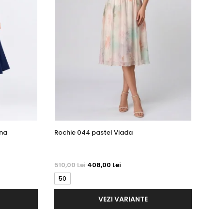
nna
Rochie 044 pastel Viada
Ro
510,00 Lei
408,00 Lei
45
50
4
VEZI VARIANTE