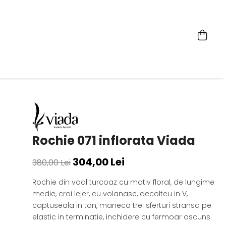
Rochie 071 inflorata Viada
304,00 Lei
380,00 Lei
Rochie din voal turcoaz cu motiv floral, de lungime
medie, croi lejer, cu volanase, decolteu in V,
captuseala in ton, maneca trei sferturi stransa pe
elastic in terminatie, inchidere cu fermoar ascuns