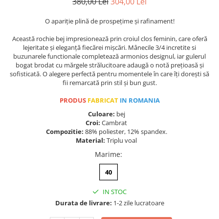
380,00 Lei
304,00 Lei
O apariție plină de prospețime și rafinament!
Această rochie bej impresionează prin croiul clos feminin, care oferă
lejeritate și eleganță fiecărei mișcări. Mânecile 3/4 incretite si
buzunarele functionale completează armonios designul, iar gulerul
bogat brodat cu mărgele strălucitoare adaugă o notă prețioasă și
sofisticată. O alegere perfectă pentru momentele în care îți dorești să
fii remarcată prin stil și bun gust.
PRODUS
FABRICAT
IN ROMANIA
Culoare:
bej
Croi:
Cambrat
Compozitie:
88% poliester, 12% spandex.
Material:
Triplu voal
Marime
:
40
IN STOC
Durata de livrare:
1-2 zile lucratoare