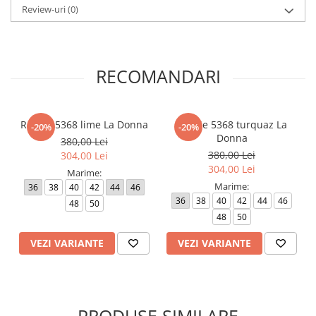
Review-uri
(0)
46 - 92 cm
48 - 100 cm
50 - 104 cm
Lungime produs cuprinsa intre 120 cm (marimea 36) si 123 cm
RECOMANDARI
(marimea 50).
Atentie! Nuanta produsului poate diferi usor, in functie de
dispozitivul de pe care este vizualizat.
Rochie 5368 lime La Donna
Rochie 5368 turquaz La
-20%
-20%
Donna
380,00 Lei
380,00 Lei
304,00 Lei
304,00 Lei
Marime:
Marime:
36
38
40
42
44
46
36
38
40
42
44
46
48
50
48
50
VEZI VARIANTE
VEZI VARIANTE
PRODUSE SIMILARE