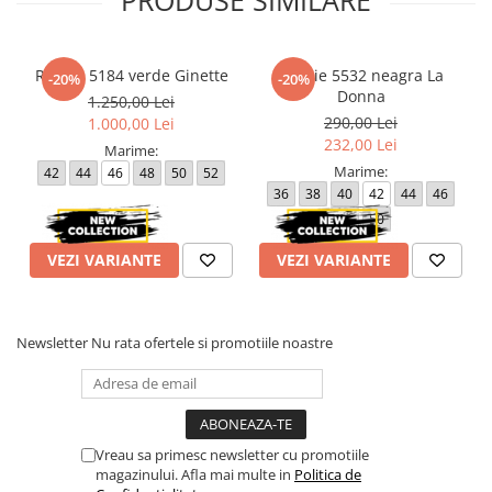
Rochie 5184 verde Ginette
Rochie 5532 neagra La
-20%
-20%
Donna
1.250,00 Lei
290,00 Lei
1.000,00 Lei
232,00 Lei
Marime:
Marime:
42
44
46
48
50
52
36
38
40
42
44
46
48
50
VEZI VARIANTE
VEZI VARIANTE
Newsletter
Nu rata ofertele si promotiile noastre
Vreau sa primesc newsletter cu promotiile
magazinului. Afla mai multe in
Politica de