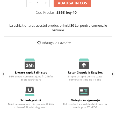
ADAUGA IN COS
Cod Produs:
5368 bej-40
La achizitionarea acestui produs primiti
30
Lei pentru comenzile
viitoare
Adauga la Favorite
Livrare rapidă din stoc
Retur Gratuit la EasyBox
95% dintre comenzi ajung în 24h în
Simplu și rapid pentru toate
zilele lucrătoare
comenzile timp de 14 zile
Schimb gratuit
Plătește în siguranță
Mărime mare sau mărime mică? Altă
Folosind orice card de debit sau de
culoare? Ai schimb gratuit!
credit prin BT ePOS