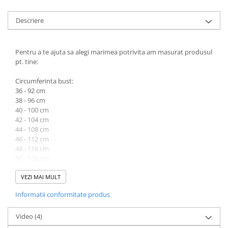
Descriere
Pentru a te ajuta sa alegi marimea potrivita am masurat produsul
pt. tine:
Circumferinta bust:
36 - 92 cm
38 - 96 cm
40 - 100 cm
42 - 104 cm
44 - 108 cm
46 - 112 cm
48 - 116 cm
50 - 120 cm
Circumferinta talie:
VEZI MAI MULT
36 - 72 cm
Informatii conformitate produs
38 - 76 cm
40 - 80 cm
42 - 84 cm
Video
(4)
44 - 88 cm