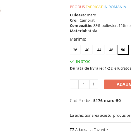
PRODUS
FABRICAT
IN ROMANIA
Culoare:
maro
Croi:
Cambrat
Compozitie:
88% poliester, 12% s
Material:
stofa
Marime
:
36
40
44
48
50
IN STOC
Durata de livrare:
1-2 zile lucrato
ADAUG
Cod Produs:
5176 maro-50
La achizitionarea acestui produs pr
Adauga la Favorite