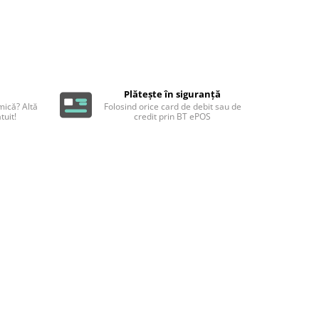
Plătește în siguranță
ică? Altă
Folosind orice card de debit sau de
tuit!
credit prin BT ePOS