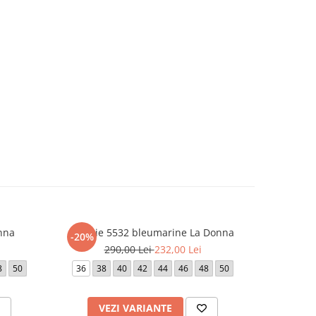
nna
Rochie 5532 bleumarine La Donna
Roc
-20%
-20%
290,00 Lei
232,00 Lei
1.
8
50
36
38
40
42
44
46
48
50
42
VEZI VARIANTE
V