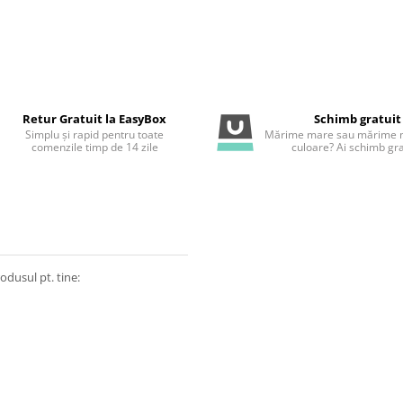
Retur Gratuit la EasyBox
Schimb gratuit
Simplu și rapid pentru toate
Mărime mare sau mărime m
comenzile timp de 14 zile
culoare? Ai schimb gra
odusul pt. tine: