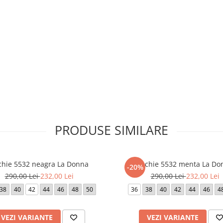
PRODUSE SIMILARE
 cm (marimea 50).
dispozitivul de pe care este
chie 5532 neagra La Donna
Rochie 5532 menta La Do
-20%
290,00 Lei
232,00 Lei
290,00 Lei
232,00 Lei
38
40
42
44
46
48
50
36
38
40
42
44
46
4
VEZI VARIANTE
VEZI VARIANTE