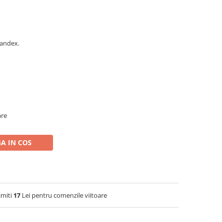
pandex.
are
A IN COS
imiti
17
Lei pentru comenzile viitoare