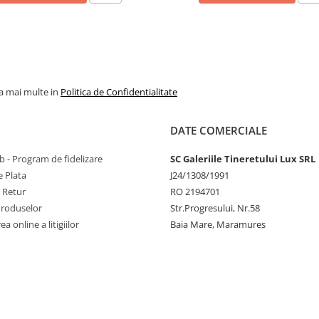
la mai multe in
Politica de Confidentialitate
DATE COMERCIALE
 - Program de fidelizare
SC Galeriile Tineretului Lux SRL
 Plata
J24/1308/1991
e Retur
RO 2194701
Produselor
Str.Progresului, Nr.58
a online a litigiilor
Baia Mare, Maramures