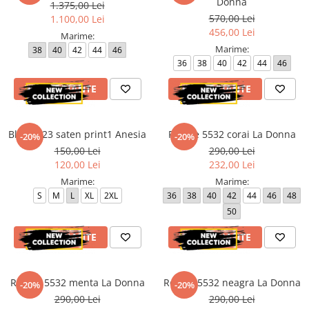
Donna
1.375,00 Lei
570,00 Lei
1.100,00 Lei
456,00 Lei
Marime:
Marime:
38
40
42
44
46
36
38
40
42
44
46
VEZI VARIANTE
VEZI VARIANTE
Bluza 423 saten print1 Anesia
Rochie 5532 corai La Donna
-20%
-20%
150,00 Lei
290,00 Lei
120,00 Lei
232,00 Lei
Marime:
Marime:
S
M
L
XL
2XL
36
38
40
42
44
46
48
50
VEZI VARIANTE
VEZI VARIANTE
Rochie 5532 menta La Donna
Rochie 5532 neagra La Donna
-20%
-20%
290,00 Lei
290,00 Lei