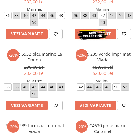
232,00 Lei
232,00 Lei
Marime:
Marime:
36
38
40
42
44
46
48
36
38
40
42
44
46
48
50
50
VEZI VARIANTE
VEZI VARIANTE
Rochie 5532 bleumarine La
Rochie 239 verde imprimat
-20%
-20%
Donna
Viada
290,00 Lei
650,00 Lei
232,00 Lei
520,00 Lei
Marime:
Marime:
36
38
40
42
44
46
48
42
44
46
48
50
52
50
VEZI VARIANTE
VEZI VARIANTE
Rochie 239 turquaz imprimat
Top C4630 jerse maro
-20%
-20%
Viada
Caramel