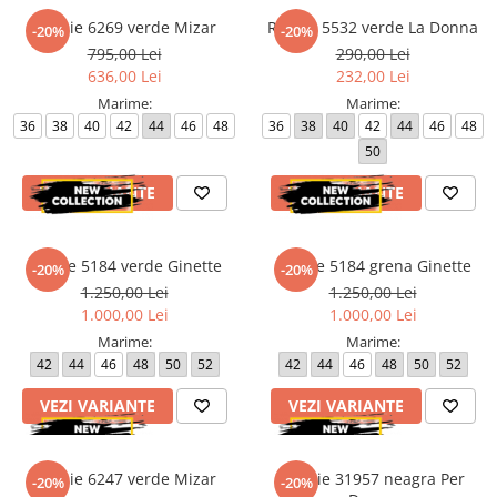
Rochie 6269 verde Mizar
Rochie 5532 verde La Donna
-20%
-20%
795,00 Lei
290,00 Lei
636,00 Lei
232,00 Lei
Marime:
Marime:
36
38
40
42
44
46
48
36
38
40
42
44
46
48
50
VEZI VARIANTE
VEZI VARIANTE
Rochie 5184 verde Ginette
Rochie 5184 grena Ginette
-20%
-20%
1.250,00 Lei
1.250,00 Lei
1.000,00 Lei
1.000,00 Lei
Marime:
Marime:
42
44
46
48
50
52
42
44
46
48
50
52
VEZI VARIANTE
VEZI VARIANTE
Rochie 6247 verde Mizar
Rochie 31957 neagra Per
-20%
-20%