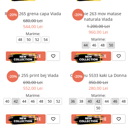
Rochie 265 grena capa Viada
Rochie 263 mov matase
-20%
-20%
naturala Viada
680,00 Lei
1.200,00 Lei
544,00 Lei
960,00 Lei
Marime:
Marime:
48
50
52
54
44
46
48
50
VEZI VARIANTE
VEZI VARIANTE
Rochie 255 print bej Viada
Compleu 5533 kaki La Donna
-20%
-20%
690,00 Lei
350,00 Lei
552,00 Lei
280,00 Lei
Marime:
Marime:
40
42
44
46
48
50
52
36
38
40
42
44
46
48
50
VEZI VARIANTE
VEZI VARIANTE