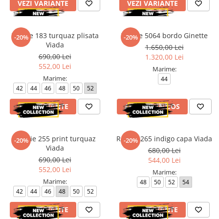
VEZI VARIANTE
VEZI VARIANTE
Paltoane
Pantaloni barbati
Pardesie
Rochie 183 turquaz plisata
Rochie 5064 bordo Ginette
-20%
-20%
Veste dama
Viada
1.650,00 Lei
Tricotaje dama
690,00 Lei
1.320,00 Lei
552,00 Lei
Accesorii dama
Marime:
Marime:
44
Curele dama
42
44
46
48
50
52
Genti dama
VEZI VARIANTE
ADAUGA IN COS
Portmonee dama
Esarfe, Fulare dama
Trench
Rochie 255 print turquaz
Rochie 265 indigo capa Viada
-20%
-20%
Viada
Pijamale dama
680,00 Lei
690,00 Lei
544,00 Lei
Salopete dama
552,00 Lei
Marime:
Hanorace
Marime:
48
50
52
54
42
44
46
48
50
52
VEZI VARIANTE
VEZI VARIANTE