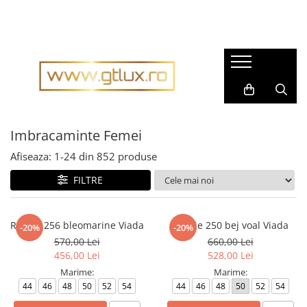
Imbracaminte Femei
Imbracaminte Barbati
Rochii dama
Pijamale barbati
Rochii matase naturala
Accesorii barbati
Rochii gala
Cravate barbati
Rochii casual
Imbracaminte Femei
Fulare barbati
Bluze dama
Tricouri barbati
Afiseaza:
1-
24
din
852
produse
Pantaloni dama
Tricotaje
FILTRE
Fuste dama
Imbracaminte sport barbati
Sacouri dama
Costume barbati
Rochie 256 bleomarine Viada
Rochie 250 bej voal Viada
-20%
-20%
Compleuri dama
Cravate
570,00 Lei
660,00 Lei
Imbracaminte sport dama
456,00 Lei
528,00 Lei
Camasi barbati
Marime:
Marime:
Tricouri dama
Sacouri barbati
44
46
48
50
52
54
44
46
48
50
52
54
Geci si Scurte
Scurte, Paltoane barbati