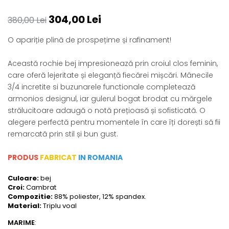
304,00 Lei
380,00 Lei
O apariție plină de prospețime și rafinament!
Această rochie bej impresionează prin croiul clos feminin,
care oferă lejeritate și eleganță fiecărei mișcări. Mânecile
3/4 incretite si buzunarele functionale completează
armonios designul, iar gulerul bogat brodat cu mărgele
strălucitoare adaugă o notă prețioasă și sofisticată. O
alegere perfectă pentru momentele în care îți dorești să fii
remarcată prin stil și bun gust.
PRODUS
FABRICAT
IN ROMANIA
Culoare:
bej
Croi:
Cambrat
Compozitie:
88% poliester, 12% spandex.
Material:
Triplu voal
MARIME
: