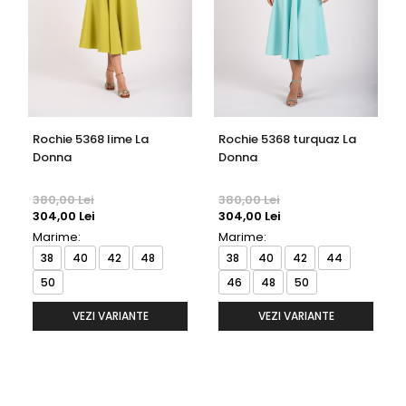
Rochie 5368 lime La
Rochie 5368 turquaz La
Donna
Donna
380,00 Lei
380,00 Lei
304,00 Lei
304,00 Lei
Marime:
Marime:
38
40
42
48
38
40
42
44
50
46
48
50
VEZI VARIANTE
VEZI VARIANTE