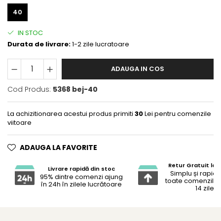
40
IN STOC
Durata de livrare:
1-2 zile lucratoare
ADAUGA IN COS
Cod Produs:
5368 bej-40
La achizitionarea acestui produs primiti
30
Lei pentru comenzile
viitoare
ADAUGA LA FAVORITE
Retur Gratuit la 
Livrare rapidă din stoc
Simplu și rapid 
95% dintre comenzi ajung
toate comenzile 
în 24h în zilele lucrătoare
14 zile