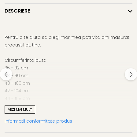
DESCRIERE
Pentru a te ajuta sa alegi marimea potrivita am masurat
produsul pt. tine:
Circumferinta bust:
36 - 92 cm
38 - 96 cm
40 - 100 cm
42 - 104 cm
44 - 108 cm
46 - 112 cm
VEZI MAI MULT
48 - 116 cm
Informatii conformitate produs
50 - 120 cm
Circumferinta talie: