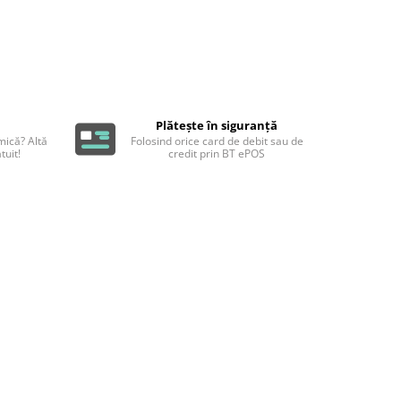
Plătește în siguranță
ică? Altă
Folosind orice card de debit sau de
tuit!
credit prin BT ePOS