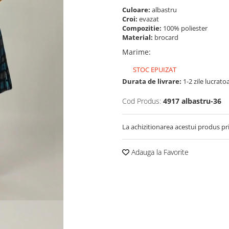
Culoare:
albastru
Croi:
evazat
Compozitie:
100% poliester
Material:
brocard
Marime
:
STOC EPUIZAT
Durata de livrare:
1-2 zile lucrato
Cod Produs:
4917 albastru-36
La achizitionarea acestui produs pr
Adauga la Favorite