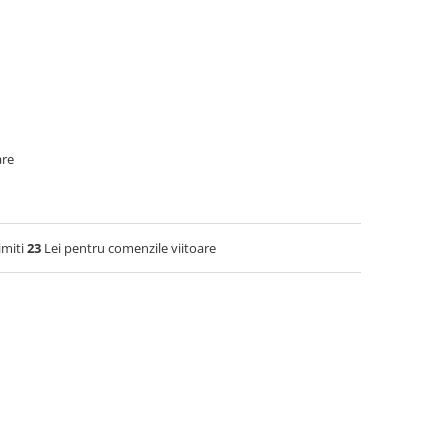
are
imiti
23
Lei pentru comenzile viitoare