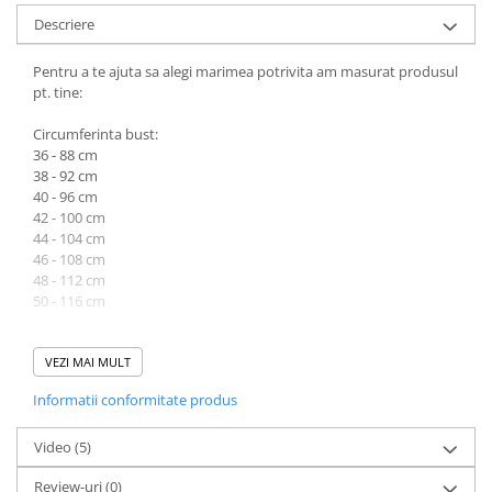
Descriere
Pentru a te ajuta sa alegi marimea potrivita am masurat produsul
pt. tine:
Circumferinta bust:
36 - 88 cm
38 - 92 cm
40 - 96 cm
42 - 100 cm
44 - 104 cm
46 - 108 cm
48 - 112 cm
50 - 116 cm
Circumferinta talie:
36 - 70 cm
VEZI MAI MULT
38 - 74 cm
Informatii conformitate produs
40 - 78 cm
42 - 82 cm
44 - 86 cm
Video
(5)
46 - 90 cm
Review-uri
(0)
48 - 94 cm