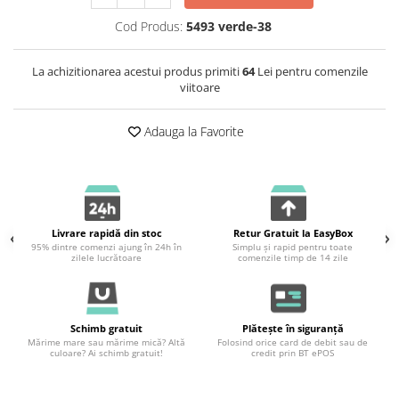
Cod Produs:
5493 verde-38
La achizitionarea acestui produs primiti
64
Lei pentru comenzile
viitoare
Adauga la Favorite
Livrare rapidă din stoc
Retur Gratuit la EasyBox
95% dintre comenzi ajung în 24h în
Simplu și rapid pentru toate
zilele lucrătoare
comenzile timp de 14 zile
Schimb gratuit
Plătește în siguranță
Mărime mare sau mărime mică? Altă
Folosind orice card de debit sau de
culoare? Ai schimb gratuit!
credit prin BT ePOS