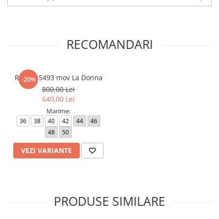
50 - 98 cm
Lungime produs cuprinsa intre 149 cm (marimea 36) si 155 cm
(marimea 50).
RECOMANDARI
Atentie! Nuanta produsului poate diferi usor, in functie de
dispozitivul de pe care este vizualizat.
Rochie 5493 mov La Donna
-20%
800,00 Lei
640,00 Lei
Marime:
36
38
40
42
44
46
48
50
VEZI VARIANTE
PRODUSE SIMILARE