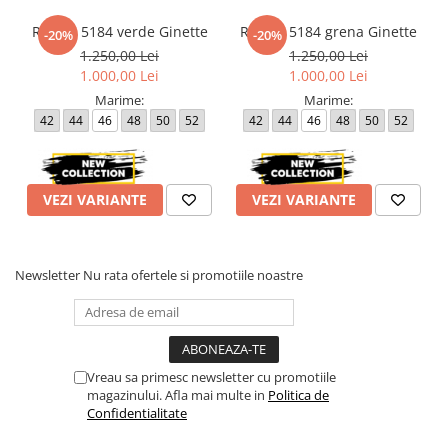
Rochie 5184 verde Ginette
Rochie 5184 grena Ginette
-20%
-20%
1.250,00 Lei
1.250,00 Lei
1.000,00 Lei
1.000,00 Lei
Marime:
Marime:
42
44
46
48
50
52
42
44
46
48
50
52
VEZI VARIANTE
VEZI VARIANTE
Newsletter
Nu rata ofertele si promotiile noastre
Vreau sa primesc newsletter cu promotiile
magazinului. Afla mai multe in
Politica de
Confidentialitate