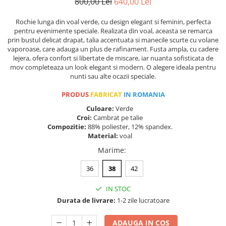
800,00 Lei
640,00 Lei
Rochie lunga din voal verde, cu design elegant si feminin, perfecta
pentru evenimente speciale. Realizata din voal, aceasta se remarca
prin bustul delicat drapat, talia accentuata si manecile scurte cu volane
vaporoase, care adauga un plus de rafinament. Fusta ampla, cu cadere
lejera, ofera confort si libertate de miscare, iar nuanta sofisticata de
mov completeaza un look elegant si modern. O alegere ideala pentru
nunti sau alte ocazii speciale.
PRODUS
FABRICAT
IN ROMANIA
Culoare:
Verde
Croi:
Cambrat pe talie
Compozitie:
88% poliester, 12% spandex.
Material:
voal
Marime
:
36
38
42
IN STOC
Durata de livrare:
1-2 zile lucratoare
ADAUGA IN COS