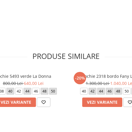
 cm (marimea 52).
dispozitivul de pe care este
PRODUSE SIMILARE
chie 5493 verde La Donna
Rochie 2318 bordo Fany 
-20%
800,00 Lei
640,00 Lei
1.300,00 Lei
1.040,00 Le
38
40
42
44
46
48
50
40
42
44
46
48
50
VEZI VARIANTE
VEZI VARIANTE