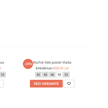
Lux
Rochie 044 pastel Viada
Rochi
-20%
-20%
i
510,00 Lei
408,00 Lei
4
52
42
44
46
50
52
38
40
VEZI VARIANTE
V