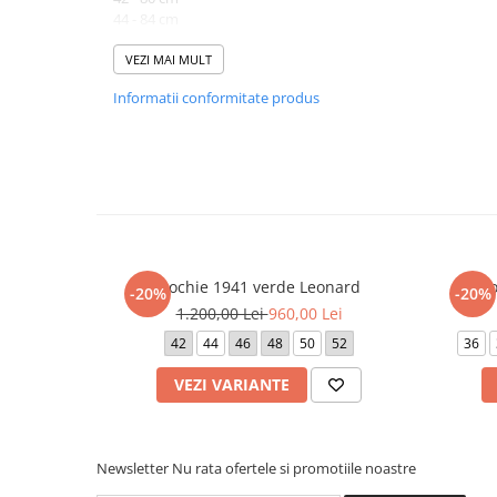
44 - 84 cm
46 - 88 cm
48 - 92 cm
VEZI MAI MULT
50 - 98 cm
Informatii conformitate produs
52 - 102 cm
Lungime produs cuprinsa intre 124 cm (marimea 42) si 127
Atentie! Nuanta produsului poate diferi usor, in functie de 
vizualizat.
Rochie 1941 verde Leonard
Ro
-20%
-20%
1.200,00 Lei
960,00 Lei
42
44
46
48
50
52
36
VEZI VARIANTE
Newsletter
Nu rata ofertele si promotiile noastre