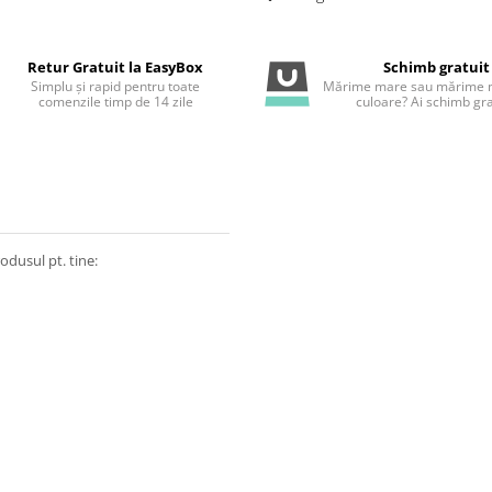
Retur Gratuit la EasyBox
Schimb gratuit
Simplu și rapid pentru toate
Mărime mare sau mărime m
comenzile timp de 14 zile
culoare? Ai schimb gra
odusul pt. tine: