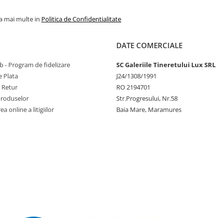
la mai multe in
Politica de Confidentialitate
DATE COMERCIALE
 - Program de fidelizare
SC Galeriile Tineretului Lux SRL
 Plata
J24/1308/1991
e Retur
RO 2194701
Produselor
Str.Progresului, Nr.58
a online a litigiilor
Baia Mare, Maramures