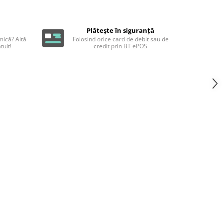
Plătește în siguranță
ică? Altă
Folosind orice card de debit sau de
tuit!
credit prin BT ePOS