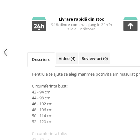
Livrare rapidă din stoc
95% dintre comenzi ajung în 24h în
zilele lucrătoare
Video
(4)
Review-uri
(0)
Descriere
Pentru a te ajuta sa alegi marimea potrivita am masurat pr
Circumferinta bust:
42 - 94 cm
44 - 98 cm
46 - 102 cm
48 - 106 cm
50 - 114 cm
52 - 120 cm
Circumferinta talie:
42 - 80 cm