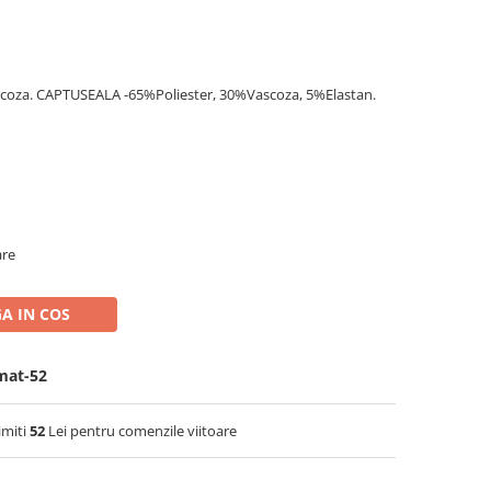
coza. CAPTUSEALA -65%Poliester, 30%Vascoza, 5%Elastan.
are
A IN COS
mat-52
imiti
52
Lei pentru comenzile viitoare