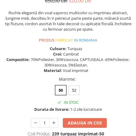
650,00 Lei
520,00 Lei
Rochie elegantă din voal vaporos multicolor cu imprimeu abstract,
lungime midi, decolteu în V petrecut parte peste parte, mânecă scurtă
tip fluture, cordon asortat în talie decorat cu aplicație florală, închidere
cu fermoar ascuns pe spate.
PRODUS
FABRICAT
IN ROMANIA
Culoare:
Turquaz
Croi:
Cambrat
Compozitie:
70%Poliester, 30%Vascoza. CAPTUSEALA -65%Poliester,
30%Vascoza, 5%Elastan.
Material:
Voal imprimat
Marime
:
50
52
IN STOC
Durata de livrare:
1-2 zile lucratoare
ADAUGA IN COS
Cod Produs:
239 turquaz imprimat-50