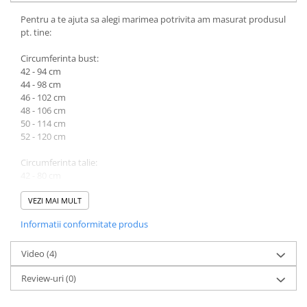
Pentru a te ajuta sa alegi marimea potrivita am masurat produsul
pt. tine:
Circumferinta bust:
42 - 94 cm
44 - 98 cm
46 - 102 cm
48 - 106 cm
50 - 114 cm
52 - 120 cm
Circumferinta talie:
42 - 80 cm
44 - 84 cm
46 - 88 cm
VEZI MAI MULT
48 - 92 cm
Informatii conformitate produs
50 - 98 cm
52 - 102 cm
Video
(4)
Lungime produs cuprinsa intre 124 cm (marimea 42) si 127 cm
Review-uri
(0)
(marimea 52).
Atentie! Nuanta produsului poate diferi usor, in functie de