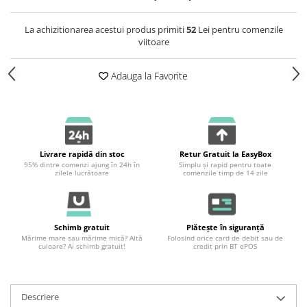
La achizitionarea acestui produs primiti
52
Lei pentru comenzile
viitoare
Adauga la Favorite
Livrare rapidă din stoc
Retur Gratuit la EasyBox
95% dintre comenzi ajung în 24h în
Simplu și rapid pentru toate
zilele lucrătoare
comenzile timp de 14 zile
Schimb gratuit
Plătește în siguranță
Mărime mare sau mărime mică? Altă
Folosind orice card de debit sau de
culoare? Ai schimb gratuit!
credit prin BT ePOS
Descriere