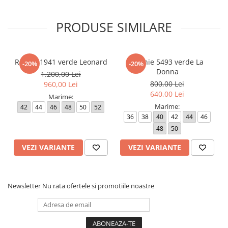
dispozitivul de pe care este vizualizat.
PRODUSE SIMILARE
Rochie 1941 verde Leonard
Rochie 5493 verde La
-20%
-20%
Donna
1.200,00 Lei
800,00 Lei
960,00 Lei
640,00 Lei
Marime:
Marime:
42
44
46
48
50
52
36
38
40
42
44
46
48
50
VEZI VARIANTE
VEZI VARIANTE
Newsletter
Nu rata ofertele si promotiile noastre