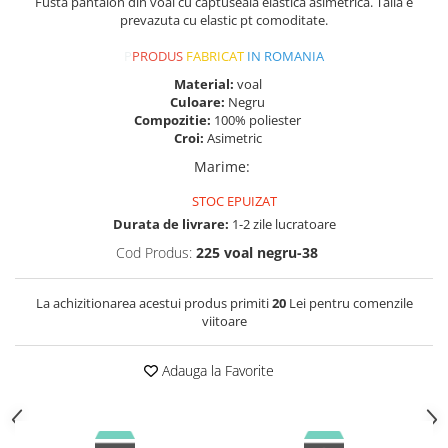
Fusta pantalon din voal cu captuseala elastica asimetrica. Talia e
prevazuta cu elastic pt comoditate.
P
PRODUS
FABRICAT
IN ROMANIA
Material:
voal
Culoare:
Negru
Compozitie:
100% poliester
Croi:
Asimetric
Marime
:
STOC EPUIZAT
Durata de livrare:
1-2 zile lucratoare
Cod Produs:
225 voal negru-38
La achizitionarea acestui produs primiti
20
Lei pentru comenzile
viitoare
Adauga la Favorite