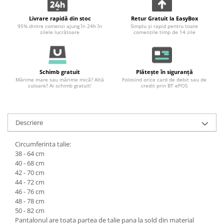
Livrare rapidă din stoc
Retur Gratuit la EasyBox
95% dintre comenzi ajung în 24h în
Simplu și rapid pentru toate
zilele lucrătoare
comenzile timp de 14 zile
Schimb gratuit
Plătește în siguranță
Mărime mare sau mărime mică? Altă
Folosind orice card de debit sau de
culoare? Ai schimb gratuit!
credit prin BT ePOS
Descriere
Circumferinta talie:
38 - 64 cm
40 - 68 cm
42 - 70 cm
44 - 72 cm
46 - 76 cm
48 - 78 cm
50 - 82 cm
Pantalonul are toata partea de talie pana la sold din material