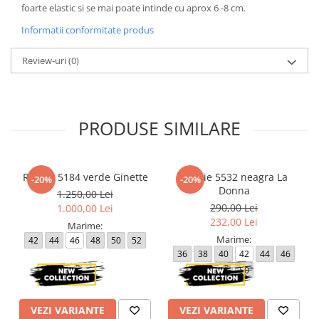
foarte elastic si se mai poate intinde cu aprox 6 -8 cm.
Informatii conformitate produs
Review-uri
(0)
PRODUSE SIMILARE
Rochie 5184 verde Ginette
Rochie 5532 neagra La
-20%
-20%
Donna
1.250,00 Lei
290,00 Lei
1.000,00 Lei
232,00 Lei
Marime:
Marime:
42
44
46
48
50
52
36
38
40
42
44
46
48
50
VEZI VARIANTE
VEZI VARIANTE