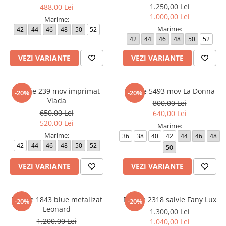
1.250,00 Lei
488,00 Lei
1.000,00 Lei
Marime:
Marime:
42
44
46
48
50
52
42
44
46
48
50
52
VEZI VARIANTE
VEZI VARIANTE
Rochie 239 mov imprimat
Rochie 5493 mov La Donna
-20%
-20%
Viada
800,00 Lei
650,00 Lei
640,00 Lei
520,00 Lei
Marime:
Marime:
36
38
40
42
44
46
48
42
44
46
48
50
52
50
VEZI VARIANTE
VEZI VARIANTE
Rochie 1843 blue metalizat
Rochie 2318 salvie Fany Lux
-20%
-20%
Leonard
1.300,00 Lei
1.200,00 Lei
1.040,00 Lei