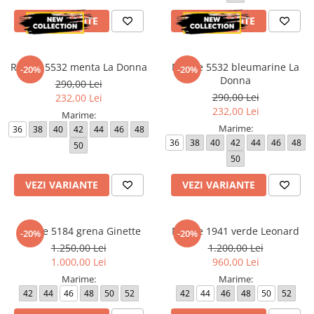
Paltoane
Pantaloni barbati
VEZI VARIANTE
VEZI VARIANTE
Pardesie
Veste dama
Rochie 5532 menta La Donna
Rochie 5532 bleumarine La
-20%
-20%
Tricotaje dama
Donna
290,00 Lei
290,00 Lei
232,00 Lei
Accesorii dama
232,00 Lei
Marime:
Curele dama
Marime:
36
38
40
42
44
46
48
Genti dama
36
38
40
42
44
46
48
50
Portmonee dama
50
Esarfe, Fulare dama
VEZI VARIANTE
VEZI VARIANTE
Trench
Pijamale dama
Rochie 5184 grena Ginette
Rochie 1941 verde Leonard
-20%
-20%
Salopete dama
1.250,00 Lei
1.200,00 Lei
Hanorace
1.000,00 Lei
960,00 Lei
Marime:
Marime:
42
44
46
48
50
52
42
44
46
48
50
52