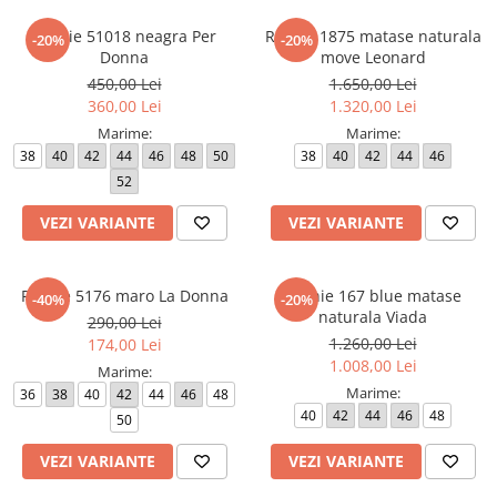
Rochie 51018 neagra Per
Rochie 1875 matase naturala
-20%
-20%
Donna
move Leonard
450,00 Lei
1.650,00 Lei
360,00 Lei
1.320,00 Lei
Marime:
Marime:
38
40
42
44
46
48
50
38
40
42
44
46
52
VEZI VARIANTE
VEZI VARIANTE
Rochie 5176 maro La Donna
Rochie 167 blue matase
-40%
-20%
naturala Viada
290,00 Lei
1.260,00 Lei
174,00 Lei
1.008,00 Lei
Marime:
Marime:
36
38
40
42
44
46
48
40
42
44
46
48
50
VEZI VARIANTE
VEZI VARIANTE