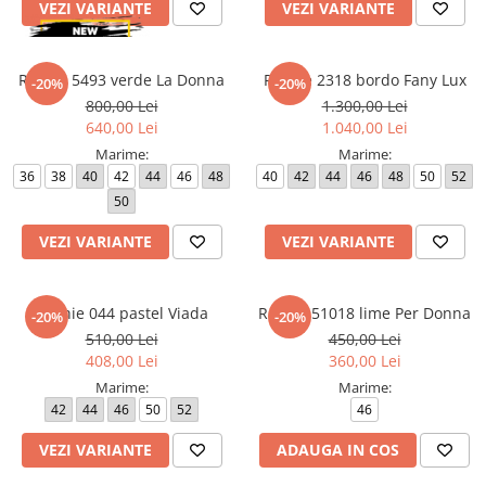
VEZI VARIANTE
VEZI VARIANTE
Rochie 5493 verde La Donna
Rochie 2318 bordo Fany Lux
-20%
-20%
800,00 Lei
1.300,00 Lei
640,00 Lei
1.040,00 Lei
Marime:
Marime:
36
38
40
42
44
46
48
40
42
44
46
48
50
52
50
VEZI VARIANTE
VEZI VARIANTE
Rochie 044 pastel Viada
Rochie 51018 lime Per Donna
-20%
-20%
510,00 Lei
450,00 Lei
408,00 Lei
360,00 Lei
Marime:
Marime:
42
44
46
50
52
46
VEZI VARIANTE
ADAUGA IN COS