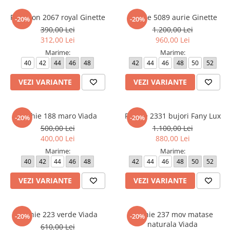
Pantalon 2067 royal Ginette
Rochie 5089 aurie Ginette
-20%
-20%
390,00 Lei
1.200,00 Lei
312,00 Lei
960,00 Lei
Marime:
Marime:
40
42
44
46
48
42
44
46
48
50
52
VEZI VARIANTE
VEZI VARIANTE
Rochie 188 maro Viada
Rochie 2331 bujori Fany Lux
-20%
-20%
500,00 Lei
1.100,00 Lei
400,00 Lei
880,00 Lei
Marime:
Marime:
40
42
44
46
48
42
44
46
48
50
52
VEZI VARIANTE
VEZI VARIANTE
Rochie 223 verde Viada
Rochie 237 mov matase
-20%
-20%
naturala Viada
610,00 Lei