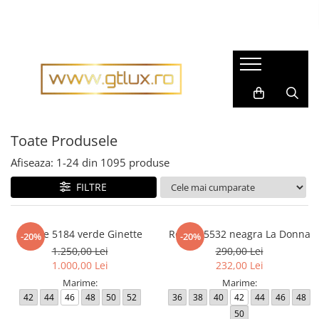
Imbracaminte Femei
Imbracaminte Barbati
Rochii dama
Pijamale barbati
Rochii matase naturala
Accesorii barbati
Rochii gala
Cravate barbati
Rochii casual
Toate Produsele
Fulare barbati
Bluze dama
Tricouri barbati
Afiseaza:
1-
24
din
1095
produse
Pantaloni dama
Tricotaje
FILTRE
Fuste dama
Imbracaminte sport barbati
Sacouri dama
Costume barbati
Rochie 5184 verde Ginette
Rochie 5532 neagra La Donna
-20%
-20%
Compleuri dama
Cravate
1.250,00 Lei
290,00 Lei
Imbracaminte sport dama
1.000,00 Lei
232,00 Lei
Camasi barbati
Marime:
Marime:
Tricouri dama
Sacouri barbati
42
44
46
48
50
52
36
38
40
42
44
46
48
Geci si Scurte
Scurte, Paltoane barbati
50