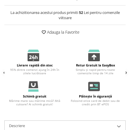
La achizitionarea acestui produs primiti
52
Lei pentru comenzile
viitoare
Adauga la Favorite
Livrare rapidă din stoc
Retur Gratuit la EasyBox
95% dintre comenzi ajung în 24h în
Simplu și rapid pentru toate
zilele lucrătoare
comenzile timp de 14 zile
Schimb gratuit
Plătește în siguranță
Mărime mare sau mărime mică? Altă
Folosind orice card de debit sau de
culoare? Ai schimb gratuit!
credit prin BT ePOS
Descriere