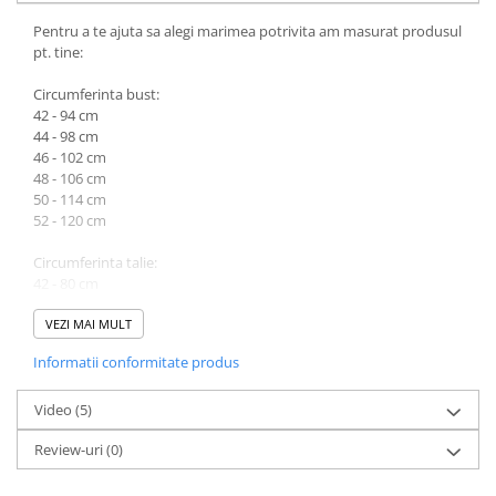
Pentru a te ajuta sa alegi marimea potrivita am masurat produsul
pt. tine:
Circumferinta bust:
42 - 94 cm
44 - 98 cm
46 - 102 cm
48 - 106 cm
50 - 114 cm
52 - 120 cm
Circumferinta talie:
42 - 80 cm
44 - 84 cm
46 - 88 cm
VEZI MAI MULT
48 - 92 cm
Informatii conformitate produs
50 - 98 cm
52 - 102 cm
Video
(5)
Lungime produs cuprinsa intre 124 cm (marimea 42) si 127 cm
Review-uri
(0)
(marimea 52).
Atentie! Nuanta produsului poate diferi usor, in functie de