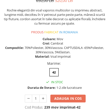
650,00 Lei
520,00 Lei
Rochie elegantă din voal vaporos multicolor cu imprimeu abstract,
lungime midi, decolteu în V petrecut parte peste parte, mânecă scurtă
tip fluture, cordon asortat în talie decorat cu aplicație florală, închidere
cu fermoar ascuns pe spate.
PRODUS
FABRICAT
IN ROMANIA
Culoare:
Mov
Croi:
Cambrat
Compozitie:
70%Poliester, 30%Vascoza. CAPTUSEALA -65%Poliester,
30%Vascoza, 5%Elastan.
Material:
Voal imprimat
Marime
:
42
IN STOC
Durata de livrare:
1-2 zile lucratoare
ADAUGA IN COS
Cod Produs:
239 mov imprimat-42