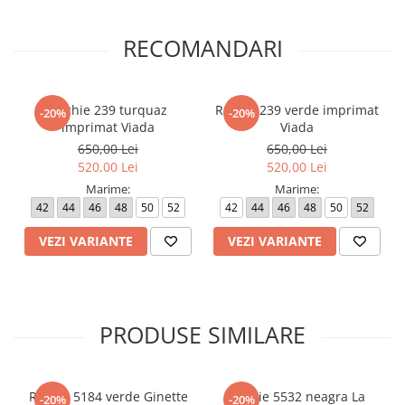
dispozitivul de pe care este vizualizat.
RECOMANDARI
Rochie 239 turquaz
Rochie 239 verde imprimat
-20%
-20%
imprimat Viada
Viada
650,00 Lei
650,00 Lei
520,00 Lei
520,00 Lei
Marime:
Marime:
42
44
46
48
50
52
42
44
46
48
50
52
VEZI VARIANTE
VEZI VARIANTE
PRODUSE SIMILARE
Rochie 5184 verde Ginette
Rochie 5532 neagra La
-20%
-20%