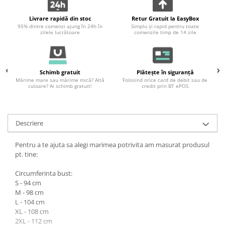
Livrare rapidă din stoc
Retur Gratuit la EasyBox
95% dintre comenzi ajung în 24h în
Simplu și rapid pentru toate
zilele lucrătoare
comenzile timp de 14 zile
Schimb gratuit
Plătește în siguranță
Mărime mare sau mărime mică? Altă
Folosind orice card de debit sau de
culoare? Ai schimb gratuit!
credit prin BT ePOS
Descriere
Pentru a te ajuta sa alegi marimea potrivita am masurat produsul
pt. tine:
Circumferinta bust:
S - 94 cm
M - 98 cm
L - 104 cm
XL - 108 cm
2XL - 112 cm