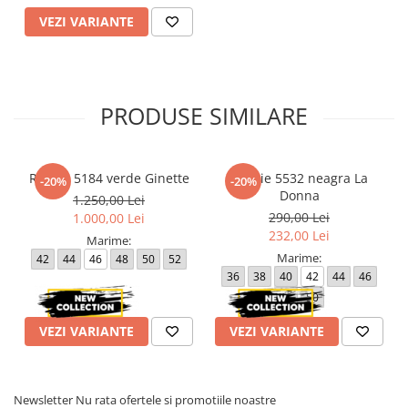
VEZI VARIANTE
PRODUSE SIMILARE
Rochie 5184 verde Ginette
Rochie 5532 neagra La
-20%
-20%
Donna
1.250,00 Lei
290,00 Lei
1.000,00 Lei
232,00 Lei
Marime:
Marime:
42
44
46
48
50
52
36
38
40
42
44
46
48
50
VEZI VARIANTE
VEZI VARIANTE
Newsletter
Nu rata ofertele si promotiile noastre