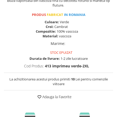
Bluza vaporoasa din vascoza fina cu decolteu rotund si maneca tip
fluture.
PRODUS
FABRICAT
IN ROMANIA
Culoare:
Verde
Croi:
Cambrat
Compozitie:
100% vascoza
Material:
vascoza
Marime
:
STOC EPUIZAT
Durata de livrare:
1-2 zile lucratoare
Cod Produs:
413 imprimeu verde-2XL
La achizitionarea acestui produs primiti
10
Lei pentru comenzile
viitoare
Adauga la Favorite