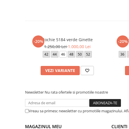
Rochie 5184 verde Ginette
Ro
-20%
-20%
1.250,00 Lei
1.000,00 Lei
42
44
46
48
50
52
36
VEZI VARIANTE
Newsletter
Nu rata ofertele si promotiile noastre
Vreau sa primesc newsletter cu promotiile magazinului. Af
MAGAZINUL MEU
CLIENTI