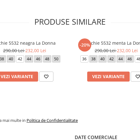
PRODUSE SIMILARE
chie 5532 neagra La Donna
Rochie 5532 menta La Do
-20%
290,00 Lei
232,00 Lei
290,00 Lei
232,00 Lei
38
40
42
44
46
48
50
36
38
40
42
44
46
4
VEZI VARIANTE
VEZI VARIANTE
la mai multe in
Politica de Confidentialitate
DATE COMERCIALE