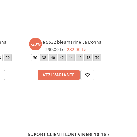
nna
Rochie 5532 bleumarine La Donna
Roc
-20%
-20%
290,00 Lei
232,00 Lei
1.
8
50
36
38
40
42
44
46
48
50
42
VEZI VARIANTE
V
SUPORT CLIENTI
LUNI-VINERI 10-18 /