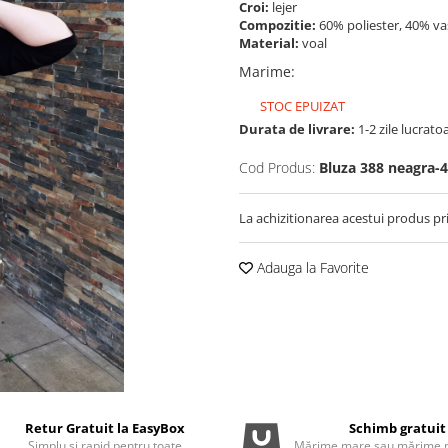
Croi:
lejer
Compozitie:
60% poliester, 40% v
Material:
voal
Marime
:
STOC EPUIZAT
Durata de livrare:
1-2 zile lucrato
Cod Produs:
Bluza 388 neagra-
La achizitionarea acestui produs pr
Adauga la Favorite
Retur Gratuit la EasyBox
Schimb gratuit
Simplu și rapid pentru toate
Mărime mare sau mărime m