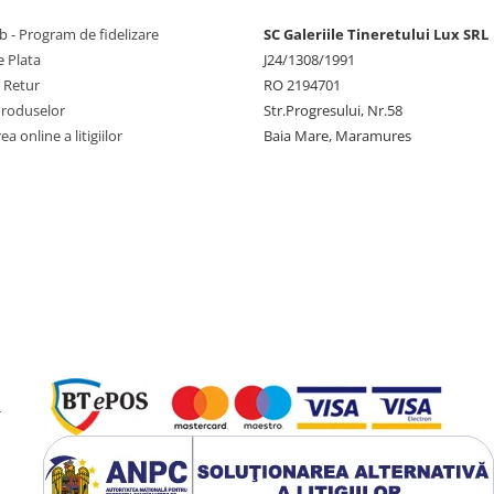
 - Program de fidelizare
SC Galeriile Tineretului Lux SRL
 Plata
J24/1308/1991
e Retur
RO 2194701
Produselor
Str.Progresului, Nr.58
a online a litigiilor
Baia Mare, Maramures
-