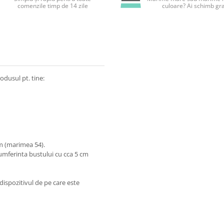
comenzile timp de 14 zile
culoare? Ai schimb gra
odusul pt. tine:
m (marimea 54).
cumferinta bustului cu cca 5 cm
dispozitivul de pe care este