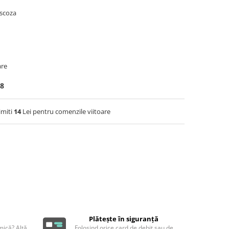
ascoza
are
48
imiti
14
Lei pentru comenzile viitoare
Plătește în siguranță
ică? Altă
Folosind orice card de debit sau de