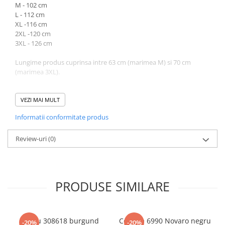
M - 102 cm
L - 112 cm
XL -116 cm
2XL -120 cm
3XL - 126 cm
Lungime produs cuprinsa intre 63 cm (marimea M) si 70 cm
(marimea 3XL).
Atentie! Nuanta produsului poate diferi usor, in functie de
dispozitivul de pe care este vizualizat.
VEZI MAI MULT
Informatii conformitate produs
Review-uri
(0)
PRODUSE SIMILARE
Sacou 308618 burgund
Costum 6990 Novaro negru
-20%
-20%