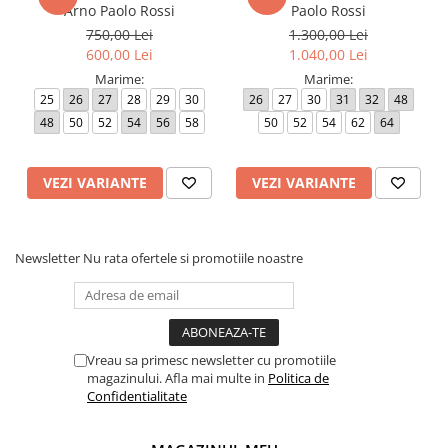
Arno Paolo Rossi
Paolo Rossi
750,00 Lei
1.300,00 Lei
600,00 Lei
1.040,00 Lei
Marime:
Marime:
25
26
27
28
29
30
26
27
30
31
32
48
48
50
52
54
56
58
50
52
54
62
64
VEZI VARIANTE
VEZI VARIANTE
Newsletter
Nu rata ofertele si promotiile noastre
Vreau sa primesc newsletter cu promotiile
magazinului. Afla mai multe in
Politica de
Confidentialitate