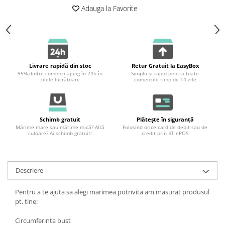
Adauga la Favorite
Livrare rapidă din stoc
Retur Gratuit la EasyBox
95% dintre comenzi ajung în 24h în
Simplu și rapid pentru toate
zilele lucrătoare
comenzile timp de 14 zile
Schimb gratuit
Plătește în siguranță
Mărime mare sau mărime mică? Altă
Folosind orice card de debit sau de
culoare? Ai schimb gratuit!
credit prin BT ePOS
Descriere
Pentru a te ajuta sa alegi marimea potrivita am masurat produsul
pt. tine:
Circumferinta bust