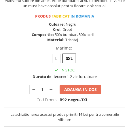
Puloverul subtire din amestec de bumbac si acril, cu decolteu in V. Este
un must-have absolut pentru fiecare look casual.
PRODUS
FABRICAT
IN ROMANIA
Culoare:
Negru
Croi:
Drept
Compozitie:
50% bumbac, 50% acril
Material:
Tricotaj
Marime
:
L
3XL
IN STOC
Durata de livrare:
1-2 zile lucratoare
ADAUGA IN COS
Cod Produs:
B92 negru-3XL
La achizitionarea acestui produs primiti
14
Lei pentru comenzile
viitoare