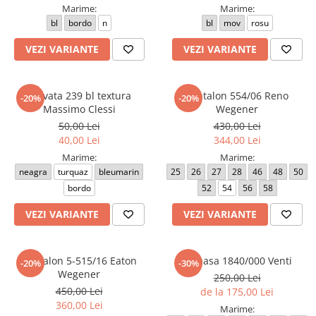
Marime:
Marime:
bl
bordo
n
bl
mov
rosu
VEZI VARIANTE
VEZI VARIANTE
Cravata 239 bl textura
Pantalon 554/06 Reno
-20%
-20%
Massimo Clessi
Wegener
50,00 Lei
430,00 Lei
40,00 Lei
344,00 Lei
Marime:
Marime:
neagra
turquaz
bleumarin
25
26
27
28
46
48
50
bordo
52
54
56
58
VEZI VARIANTE
VEZI VARIANTE
Pantalon 5-515/16 Eaton
Camasa 1840/000 Venti
-20%
-30%
Wegener
250,00 Lei
450,00 Lei
de la 175,00 Lei
360,00 Lei
Marime: