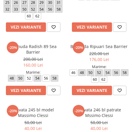
25
26
27
28
29
30
31
32
33
50
52
54
56
58
60
62
VEZI VARIANTE
VEZI VARIANTE
Bermuda Radish 89 Sea
Bermuda Ripuari Sea Barrier
-20%
-20%
Barrier
220,00 Lei
200,00 Lei
176,00 Lei
160,00 Lei
Marime:
Marime:
46
48
50
52
54
56
58
48
50
52
54
56
58
60
62
VEZI VARIANTE
VEZI VARIANTE
Cravata 245 bl model
Cravata 246 bl patrate
-20%
-20%
Massimo Clessi
Mssimo Clessi
50,00 Lei
50,00 Lei
40,00 Lei
40,00 Lei