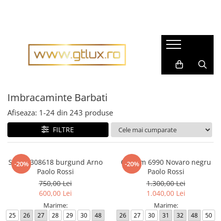
Imbracaminte Femei
Imbracaminte Barbati
Rochii dama
Pijamale barbati
Rochii matase naturala
Accesorii barbati
Rochii gala
Cravate barbati
Rochii casual
Imbracaminte Barbati
Fulare barbati
Bluze dama
Tricouri barbati
Afiseaza:
1-
24
din
243
produse
Pantaloni dama
Tricotaje
FILTRE
Fuste dama
Imbracaminte sport barbati
Sacouri dama
Costume barbati
Sacou 308618 burgund Arno
Costum 6990 Novaro negru
-20%
-20%
Compleuri dama
Cravate
Paolo Rossi
Paolo Rossi
Imbracaminte sport dama
750,00 Lei
1.300,00 Lei
Camasi barbati
600,00 Lei
1.040,00 Lei
Tricouri dama
Sacouri barbati
Marime:
Marime:
Geci si Scurte
25
26
27
28
29
30
48
26
27
30
31
32
48
50
Scurte, Paltoane barbati