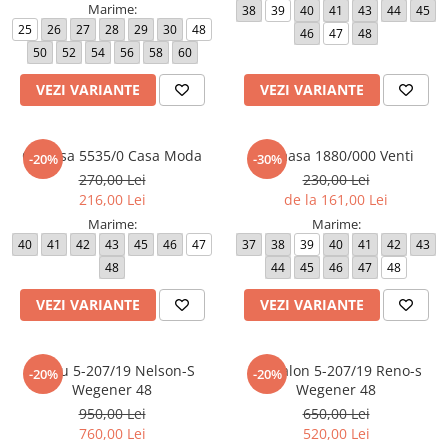
Marime:
38
39
40
41
43
44
45
25
26
27
28
29
30
48
46
47
48
50
52
54
56
58
60
VEZI VARIANTE
VEZI VARIANTE
Camasa 5535/0 Casa Moda
Camasa 1880/000 Venti
-20%
-30%
270,00 Lei
230,00 Lei
216,00 Lei
de la 161,00 Lei
Marime:
Marime:
40
41
42
43
45
46
47
37
38
39
40
41
42
43
48
44
45
46
47
48
VEZI VARIANTE
VEZI VARIANTE
Sacou 5-207/19 Nelson-S
Pantalon 5-207/19 Reno-s
-20%
-20%
Wegener 48
Wegener 48
950,00 Lei
650,00 Lei
760,00 Lei
520,00 Lei