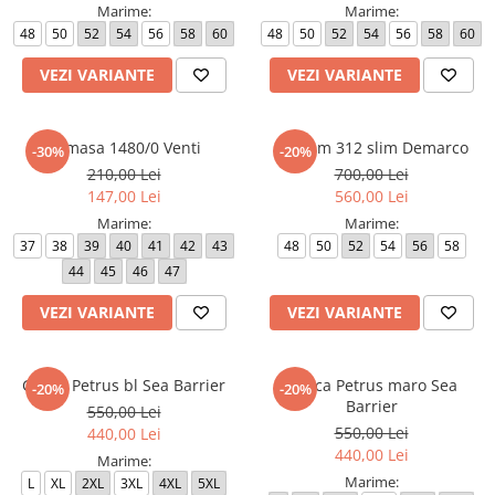
Marime:
Marime:
48
50
52
54
56
58
60
48
50
52
54
56
58
60
VEZI VARIANTE
VEZI VARIANTE
Camasa 1480/0 Venti
Costum 312 slim Demarco
-30%
-20%
210,00 Lei
700,00 Lei
147,00 Lei
560,00 Lei
Marime:
Marime:
37
38
39
40
41
42
43
48
50
52
54
56
58
44
45
46
47
VEZI VARIANTE
VEZI VARIANTE
Geaca Petrus bl Sea Barrier
Geaca Petrus maro Sea
-20%
-20%
Barrier
550,00 Lei
550,00 Lei
440,00 Lei
440,00 Lei
Marime:
Marime:
L
XL
2XL
3XL
4XL
5XL