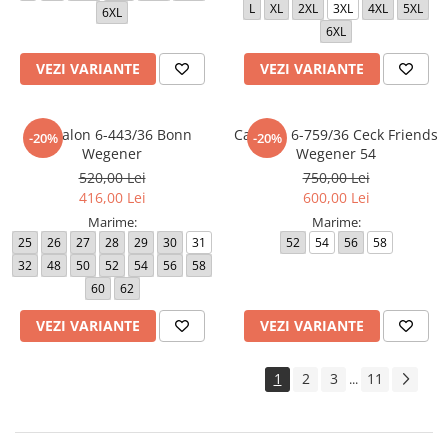
L
XL
2XL
3XL
4XL
5XL
6XL
6XL
VEZI VARIANTE
VEZI VARIANTE
Pantalon 6-443/36 Bonn
Camasa 6-759/36 Ceck Friends
-20%
-20%
Wegener
Wegener 54
520,00 Lei
750,00 Lei
416,00 Lei
600,00 Lei
Marime:
Marime:
25
26
27
28
29
30
31
52
54
56
58
32
48
50
52
54
56
58
60
62
VEZI VARIANTE
VEZI VARIANTE
1
2
3
11
...