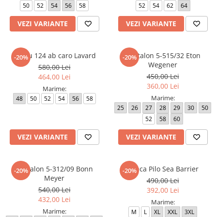
50
52
54
56
58
52
54
62
64
Paltoane
Pantaloni barbati
Pardesie
VEZI VARIANTE
VEZI VARIANTE
Veste dama
Tricotaje dama
Sacou 124 ab caro Lavard
Pantalon 5-515/32 Eton
-20%
-20%
Wegener
580,00 Lei
Accesorii dama
450,00 Lei
464,00 Lei
Curele dama
360,00 Lei
Marime:
Genti dama
Marime:
48
50
52
54
56
58
Portmonee dama
25
26
27
28
29
30
50
52
58
60
Esarfe, Fulare dama
Trench
VEZI VARIANTE
VEZI VARIANTE
Pijamale dama
Salopete dama
Pantalon 5-312/09 Bonn
Geaca Pilo Sea Barrier
-20%
-20%
Meyer
Hanorace
490,00 Lei
540,00 Lei
392,00 Lei
432,00 Lei
Marime:
Marime:
M
L
XL
XXL
3XL