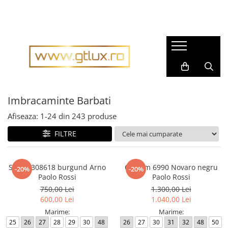
Imbracaminte Femei
Imbracaminte Barbati
Rochii dama
Pijamale barbati
Rochii matase naturala
Accesorii barbati
Rochii gala
Cravate barbati
Rochii casual
Imbracaminte Barbati
Fulare barbati
Bluze dama
Tricouri barbati
Afiseaza:
1-
24
din
243
produse
Pantaloni dama
Tricotaje
FILTRE
Fuste dama
Imbracaminte sport barbati
Sacouri dama
Costume barbati
Sacou 308618 burgund Arno
Costum 6990 Novaro negru
-20%
-20%
Compleuri dama
Cravate
Paolo Rossi
Paolo Rossi
Imbracaminte sport dama
750,00 Lei
1.300,00 Lei
Camasi barbati
600,00 Lei
1.040,00 Lei
Tricouri dama
Sacouri barbati
Marime:
Marime:
Geci si Scurte
25
26
27
28
29
30
48
26
27
30
31
32
48
50
Scurte, Paltoane barbati