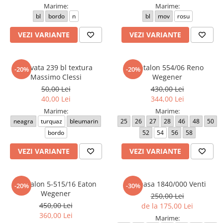
Marime:
Marime:
bl
bordo
n
bl
mov
rosu
VEZI VARIANTE
VEZI VARIANTE
Cravata 239 bl textura
Pantalon 554/06 Reno
-20%
-20%
Massimo Clessi
Wegener
50,00 Lei
430,00 Lei
40,00 Lei
344,00 Lei
Marime:
Marime:
neagra
turquaz
bleumarin
25
26
27
28
46
48
50
bordo
52
54
56
58
VEZI VARIANTE
VEZI VARIANTE
Pantalon 5-515/16 Eaton
Camasa 1840/000 Venti
-20%
-30%
Wegener
250,00 Lei
450,00 Lei
de la 175,00 Lei
360,00 Lei
Marime: