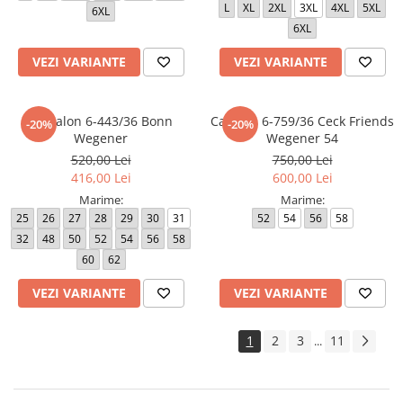
L
XL
2XL
3XL
4XL
5XL
6XL
6XL
VEZI VARIANTE
VEZI VARIANTE
Pantalon 6-443/36 Bonn
Camasa 6-759/36 Ceck Friends
-20%
-20%
Wegener
Wegener 54
520,00 Lei
750,00 Lei
416,00 Lei
600,00 Lei
Marime:
Marime:
25
26
27
28
29
30
31
52
54
56
58
32
48
50
52
54
56
58
60
62
VEZI VARIANTE
VEZI VARIANTE
1
2
3
11
...