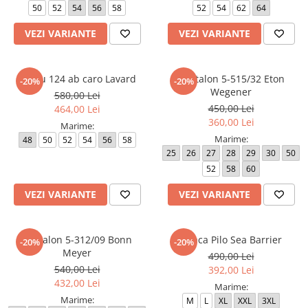
50
52
54
56
58
52
54
62
64
Paltoane
Pantaloni barbati
Pardesie
VEZI VARIANTE
VEZI VARIANTE
Veste dama
Tricotaje dama
Sacou 124 ab caro Lavard
Pantalon 5-515/32 Eton
-20%
-20%
Wegener
580,00 Lei
Accesorii dama
450,00 Lei
464,00 Lei
Curele dama
360,00 Lei
Marime:
Genti dama
Marime:
48
50
52
54
56
58
Portmonee dama
25
26
27
28
29
30
50
52
58
60
Esarfe, Fulare dama
Trench
VEZI VARIANTE
VEZI VARIANTE
Pijamale dama
Salopete dama
Pantalon 5-312/09 Bonn
Geaca Pilo Sea Barrier
-20%
-20%
Meyer
Hanorace
490,00 Lei
540,00 Lei
392,00 Lei
432,00 Lei
Marime:
Marime:
M
L
XL
XXL
3XL