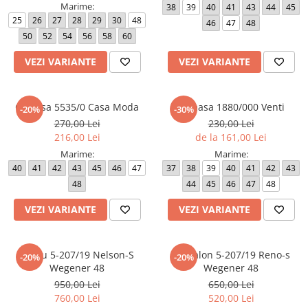
Marime:
38
39
40
41
43
44
45
25
26
27
28
29
30
48
46
47
48
50
52
54
56
58
60
VEZI VARIANTE
VEZI VARIANTE
Camasa 5535/0 Casa Moda
Camasa 1880/000 Venti
-20%
-30%
270,00 Lei
230,00 Lei
216,00 Lei
de la 161,00 Lei
Marime:
Marime:
40
41
42
43
45
46
47
37
38
39
40
41
42
43
48
44
45
46
47
48
VEZI VARIANTE
VEZI VARIANTE
Sacou 5-207/19 Nelson-S
Pantalon 5-207/19 Reno-s
-20%
-20%
Wegener 48
Wegener 48
950,00 Lei
650,00 Lei
760,00 Lei
520,00 Lei