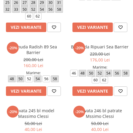
25
26
27
28
29
30
31
32
33
50
52
54
56
58
60
62
VEZI VARIANTE
VEZI VARIANTE
Bermuda Radish 89 Sea
Bermuda Ripuari Sea Barrier
-20%
-20%
Barrier
220,00 Lei
200,00 Lei
176,00 Lei
160,00 Lei
Marime:
Marime:
46
48
50
52
54
56
58
48
50
52
54
56
58
60
62
VEZI VARIANTE
VEZI VARIANTE
Cravata 245 bl model
Cravata 246 bl patrate
-20%
-20%
Massimo Clessi
Mssimo Clessi
50,00 Lei
50,00 Lei
40,00 Lei
40,00 Lei