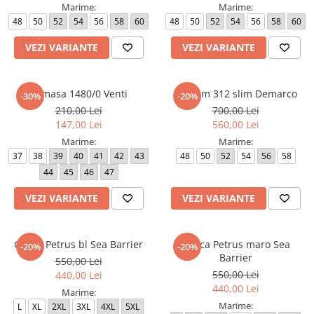
Marime:
Marime:
48
50
52
54
56
58
60
48
50
52
54
56
58
60
VEZI VARIANTE
VEZI VARIANTE
Camasa 1480/0 Venti
Costum 312 slim Demarco
-30%
-20%
210,00 Lei
700,00 Lei
147,00 Lei
560,00 Lei
Marime:
Marime:
37
38
39
40
41
42
43
48
50
52
54
56
58
44
45
46
47
VEZI VARIANTE
VEZI VARIANTE
Geaca Petrus bl Sea Barrier
Geaca Petrus maro Sea
-20%
-20%
Barrier
550,00 Lei
550,00 Lei
440,00 Lei
440,00 Lei
Marime:
Marime:
L
XL
2XL
3XL
4XL
5XL