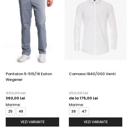
Pantalon 5-515/16 Eaton
Camasa 1840/000 Venti
Wegener
450,00 Lei
250,00 Lei
360,00 Lei
de la 175,00 Lei
Marime:
Marime:
25
48
39
47
VEZI VARIANTE
VEZI VARIANTE