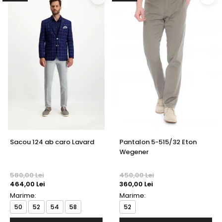
Sacou 124 ab caro Lavard
Pantalon 5-515/32 Eton
Wegener
580,00 Lei
450,00 Lei
464,00 Lei
360,00 Lei
Marime:
Marime:
50
52
54
58
52