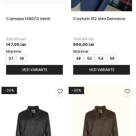
Camasa 1480/0 Venti
Costum 312 slim Demarco
210,00 Lei
700,00 Lei
147,00 Lei
560,00 Lei
Marime:
Marime:
37
38
48
50
54
58
VEZI VARIANTE
VEZI VARIANTE
-20%
-20%