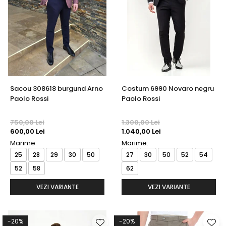
Paltoane
Pantaloni barbati
Pardesie
Veste dama
Tricotaje dama
Accesorii dama
Curele dama
Sacou 308618 burgund Arno
Costum 6990 Novaro negru
Paolo Rossi
Paolo Rossi
Genti dama
Portmonee dama
750,00 Lei
1.300,00 Lei
Esarfe, Fulare dama
600,00 Lei
1.040,00 Lei
Trench
Marime:
Marime:
Pijamale dama
25
28
29
30
50
27
30
50
52
54
52
58
62
Salopete dama
Hanorace
VEZI VARIANTE
VEZI VARIANTE
-20%
-20%