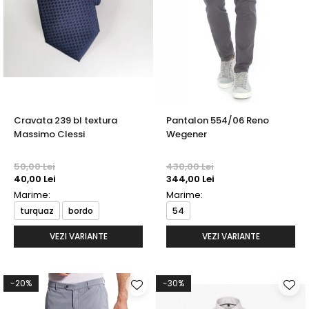
Cravata 239 bl textura
Pantalon 554/06 Reno
Massimo Clessi
Wegener
50,00 Lei
430,00 Lei
40,00 Lei
344,00 Lei
Marime:
Marime:
turquaz
bordo
54
VEZI VARIANTE
VEZI VARIANTE
-20%
-30%