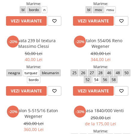
Marime:
Marime:
bl
bordo
n
bl
mov
rosu
VEZI VARIANTE
VEZI VARIANTE
Cravata 239 bl textura
Pantalon 554/06 Reno
-20%
-20%
Massimo Clessi
Wegener
50,00 Lei
430,00 Lei
40,00 Lei
344,00 Lei
Marime:
Marime:
neagra
turquaz
bleumarin
25
26
27
28
46
48
50
bordo
52
54
56
58
VEZI VARIANTE
VEZI VARIANTE
Pantalon 5-515/16 Eaton
Camasa 1840/000 Venti
-20%
-30%
Wegener
250,00 Lei
450,00 Lei
de la 175,00 Lei
360,00 Lei
Marime: