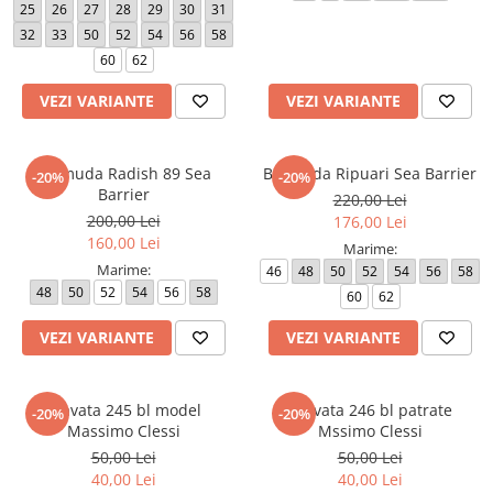
25
26
27
28
29
30
31
32
33
50
52
54
56
58
60
62
VEZI VARIANTE
VEZI VARIANTE
Bermuda Radish 89 Sea
Bermuda Ripuari Sea Barrier
-20%
-20%
Barrier
220,00 Lei
200,00 Lei
176,00 Lei
160,00 Lei
Marime:
Marime:
46
48
50
52
54
56
58
48
50
52
54
56
58
60
62
VEZI VARIANTE
VEZI VARIANTE
Cravata 245 bl model
Cravata 246 bl patrate
-20%
-20%
Massimo Clessi
Mssimo Clessi
50,00 Lei
50,00 Lei
40,00 Lei
40,00 Lei