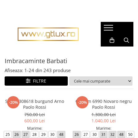
Imbracaminte Femei
Imbracaminte Barbati
Rochii dama
Pijamale barbati
Rochii matase naturala
Accesorii barbati
Rochii gala
Cravate barbati
Rochii casual
Imbracaminte Barbati
Fulare barbati
Bluze dama
Tricouri barbati
Afiseaza:
1-
24
din
243
produse
Pantaloni dama
Tricotaje
FILTRE
Fuste dama
Imbracaminte sport barbati
Sacouri dama
Costume barbati
Sacou 308618 burgund Arno
Costum 6990 Novaro negru
-20%
-20%
Compleuri dama
Cravate
Paolo Rossi
Paolo Rossi
Imbracaminte sport dama
750,00 Lei
1.300,00 Lei
Camasi barbati
600,00 Lei
1.040,00 Lei
Tricouri dama
Sacouri barbati
Marime:
Marime:
Geci si Scurte
25
26
27
28
29
30
48
26
27
30
31
32
48
50
Scurte, Paltoane barbati