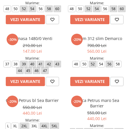
Marime:
Marime:
48
50
52
54
56
58
60
48
50
52
54
56
58
60
VEZI VARIANTE
VEZI VARIANTE
Camasa 1480/0 Venti
Costum 312 slim Demarco
-30%
-20%
210,00 Lei
700,00 Lei
147,00 Lei
560,00 Lei
Marime:
Marime:
37
38
39
40
41
42
43
48
50
52
54
56
58
44
45
46
47
VEZI VARIANTE
VEZI VARIANTE
Geaca Petrus bl Sea Barrier
Geaca Petrus maro Sea
-20%
-20%
Barrier
550,00 Lei
550,00 Lei
440,00 Lei
440,00 Lei
Marime:
Marime:
L
XL
2XL
3XL
4XL
5XL