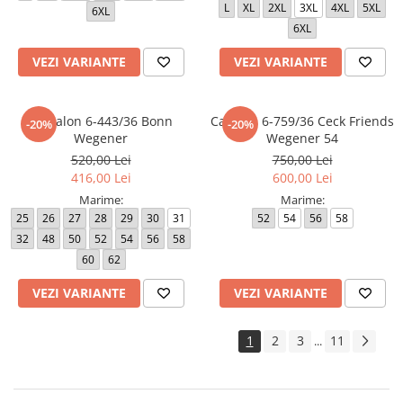
L
XL
2XL
3XL
4XL
5XL
6XL
6XL
VEZI VARIANTE
VEZI VARIANTE
Pantalon 6-443/36 Bonn
Camasa 6-759/36 Ceck Friends
-20%
-20%
Wegener
Wegener 54
520,00 Lei
750,00 Lei
416,00 Lei
600,00 Lei
Marime:
Marime:
25
26
27
28
29
30
31
52
54
56
58
32
48
50
52
54
56
58
60
62
VEZI VARIANTE
VEZI VARIANTE
1
2
3
11
...