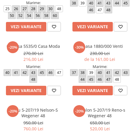
Marime:
38
39
40
41
43
44
45
25
26
27
28
29
30
48
46
47
48
50
52
54
56
58
60
VEZI VARIANTE
VEZI VARIANTE
Camasa 5535/0 Casa Moda
Camasa 1880/000 Venti
-20%
-30%
270,00 Lei
230,00 Lei
216,00 Lei
de la 161,00 Lei
Marime:
Marime:
40
41
42
43
45
46
47
37
38
39
40
41
42
43
48
44
45
46
47
48
VEZI VARIANTE
VEZI VARIANTE
Sacou 5-207/19 Nelson-S
Pantalon 5-207/19 Reno-s
-20%
-20%
Wegener 48
Wegener 48
950,00 Lei
650,00 Lei
760,00 Lei
520,00 Lei