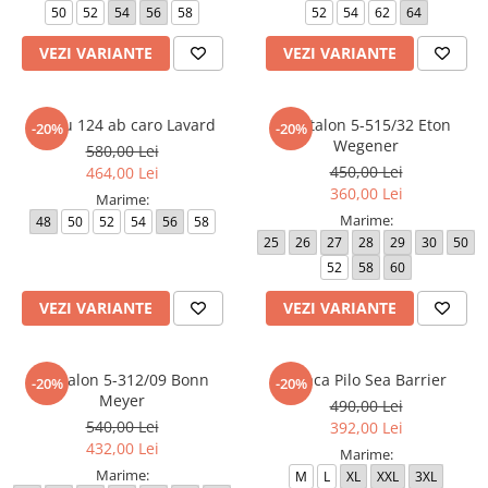
50
52
54
56
58
52
54
62
64
Paltoane
Pantaloni barbati
Pardesie
VEZI VARIANTE
VEZI VARIANTE
Veste dama
Tricotaje dama
Sacou 124 ab caro Lavard
Pantalon 5-515/32 Eton
-20%
-20%
Wegener
580,00 Lei
Accesorii dama
450,00 Lei
464,00 Lei
Curele dama
360,00 Lei
Marime:
Genti dama
Marime:
48
50
52
54
56
58
Portmonee dama
25
26
27
28
29
30
50
52
58
60
Esarfe, Fulare dama
Trench
VEZI VARIANTE
VEZI VARIANTE
Pijamale dama
Salopete dama
Pantalon 5-312/09 Bonn
Geaca Pilo Sea Barrier
-20%
-20%
Meyer
Hanorace
490,00 Lei
540,00 Lei
392,00 Lei
432,00 Lei
Marime:
Marime:
M
L
XL
XXL
3XL