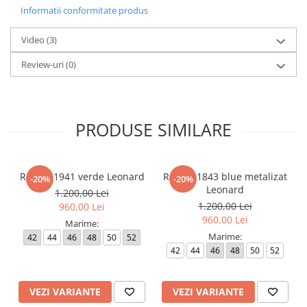
dispozitivul de pe care este vizualizat.
Informatii conformitate produs
Video
(3)
Review-uri
(0)
PRODUSE SIMILARE
Rochie 1941 verde Leonard
Rochie 1843 blue metalizat
-20%
-20%
Leonard
1.200,00 Lei
1.200,00 Lei
960,00 Lei
960,00 Lei
Marime:
Marime:
42
44
46
48
50
52
42
44
46
48
50
52
VEZI VARIANTE
VEZI VARIANTE