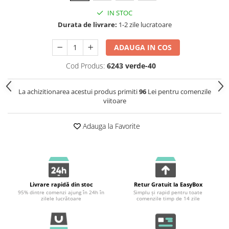
IN STOC
Durata de livrare:
1-2 zile lucratoare
ADAUGA IN COS
Cod Produs:
6243 verde-40
La achizitionarea acestui produs primiti
96
Lei pentru comenzile
viitoare
Adauga la Favorite
Livrare rapidă din stoc
Retur Gratuit la EasyBox
95% dintre comenzi ajung în 24h în
Simplu și rapid pentru toate
zilele lucrătoare
comenzile timp de 14 zile