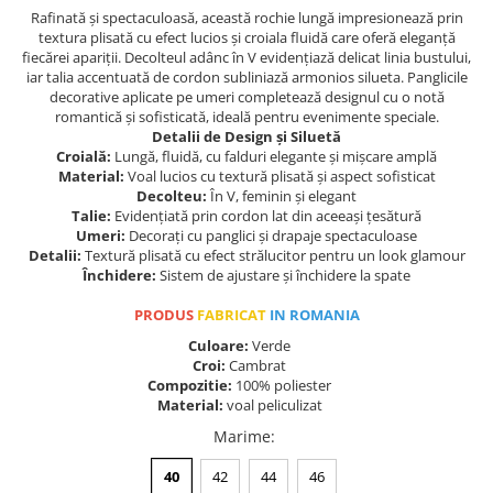
Rafinată și spectaculoasă, această rochie lungă impresionează prin
textura plisată cu efect lucios și croiala fluidă care oferă eleganță
fiecărei apariții. Decolteul adânc în V evidențiază delicat linia bustului,
iar talia accentuată de cordon subliniază armonios silueta. Panglicile
decorative aplicate pe umeri completează designul cu o notă
romantică și sofisticată, ideală pentru evenimente speciale.
Detalii de Design și Siluetă
Croială:
Lungă, fluidă, cu falduri elegante și mișcare amplă
Material:
Voal lucios cu textură plisată și aspect sofisticat
Decolteu:
În V, feminin și elegant
Talie:
Evidențiată prin cordon lat din aceeași țesătură
Umeri:
Decorați cu panglici și drapaje spectaculoase
Detalii:
Textură plisată cu efect strălucitor pentru un look glamour
Închidere:
Sistem de ajustare și închidere la spate
PRODUS
FABRICAT
IN ROMANIA
Culoare:
Verde
Croi:
Cambrat
Compozitie:
100% poliester
Material:
voal peliculizat
Marime
:
40
42
44
46