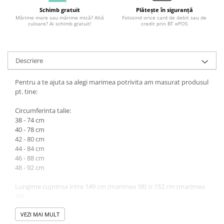
Schimb gratuit
Plătește în siguranță
Mărime mare sau mărime mică? Altă
Folosind orice card de debit sau de
culoare? Ai schimb gratuit!
credit prin BT ePOS
Descriere
Pentru a te ajuta sa alegi marimea potrivita am masurat produsul
pt. tine:
Circumferinta talie:
38 - 74 cm
40 - 78 cm
42 - 80 cm
44 - 84 cm
46 - 88 cm
48 - 92 cm
Lungime cuprinsa intre 149 cm (marimea 38) si 152 cm (marimea
48).
Atentie! Nuanta produsului poate diferi usor, in functie de
VEZI MAI MULT