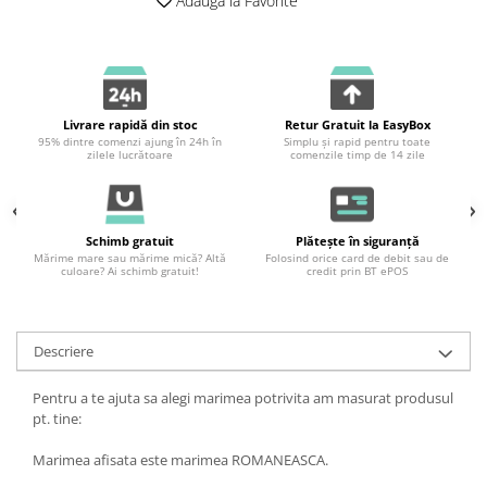
Adauga la Favorite
Livrare rapidă din stoc
Retur Gratuit la EasyBox
95% dintre comenzi ajung în 24h în
Simplu și rapid pentru toate
zilele lucrătoare
comenzile timp de 14 zile
Schimb gratuit
Plătește în siguranță
Mărime mare sau mărime mică? Altă
Folosind orice card de debit sau de
culoare? Ai schimb gratuit!
credit prin BT ePOS
Descriere
Pentru a te ajuta sa alegi marimea potrivita am masurat produsul
pt. tine:
Marimea afisata este marimea ROMANEASCA.