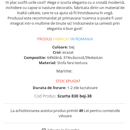
Iti plac outfit-urile cool? Alege o scurta eleganta cu o croială modernă,
inchidere cu capse si nasture decorativ, fabricata dintr-un material de
înaltă calitate, care te va ajuta să fii întotdeauna în vogă.
Produsul este recommandat pt primavara/ toamna si poate fi usor
integrat intr-o multime de tinute sic! Indrazneste sa uimesti prin
eleganta si bun gust!
PRODUS
FABRICAT
IN ROMANIA
Culoare:
bej
Croi:
evazat
Compozitie:
64%lână, 31%vâscoză,5%elastan
Material:
Stofa fara textura
Marime
:
STOC EPUIZAT
Durata de livrare:
1-2 zile lucratoare
Cod Produs:
Scurta 830 bej-38
La achizitionarea acestui produs primiti
49
Lei pentru comenzile
viitoare