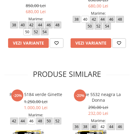
850,00 Lei
680,00 Lei
680,00 Lei
Marime:
Marime:
38
40
42
44
46
48
38
40
42
44
46
48
50
52
54
50
52
54
VEZI VARIANTE
VEZI VARIANTE
PRODUSE SIMILARE
Rochie 5184 verde Ginette
Rochie 5532 neagra La
-20%
-20%
Donna
1.250,00 Lei
290,00 Lei
1.000,00 Lei
232,00 Lei
Marime:
Marime:
42
44
46
48
50
52
36
38
40
42
44
46
48
50