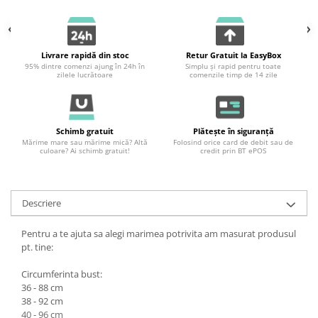
Livrare rapidă din stoc
Retur Gratuit la EasyBox
95% dintre comenzi ajung în 24h în
Simplu și rapid pentru toate
zilele lucrătoare
comenzile timp de 14 zile
Schimb gratuit
Plătește în siguranță
Mărime mare sau mărime mică? Altă
Folosind orice card de debit sau de
culoare? Ai schimb gratuit!
credit prin BT ePOS
Descriere
Pentru a te ajuta sa alegi marimea potrivita am masurat produsul
pt. tine:
Circumferinta bust:
36 - 88 cm
38 - 92 cm
40 - 96 cm