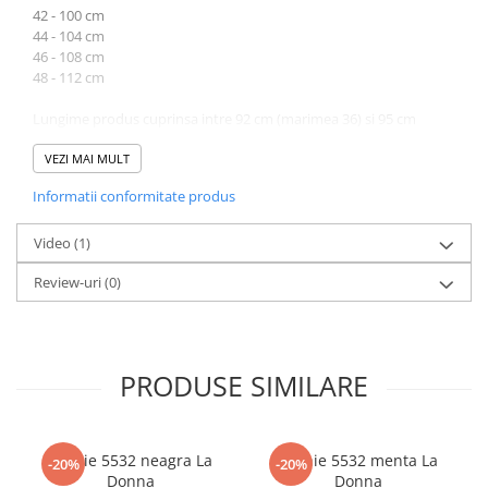
42 - 100 cm
44 - 104 cm
46 - 108 cm
48 - 112 cm
Lungime produs cuprinsa intre 92 cm (marimea 36) si 95 cm
(marimea 48).
VEZI MAI MULT
Atentie! Nuanta produsului poate diferi usor, in functie de
Informatii conformitate produs
dispozitivul de pe care este vizualizat.
Video
(1)
Review-uri
(0)
PRODUSE SIMILARE
Rochie 5532 neagra La
Rochie 5532 menta La
-20%
-20%
Donna
Donna