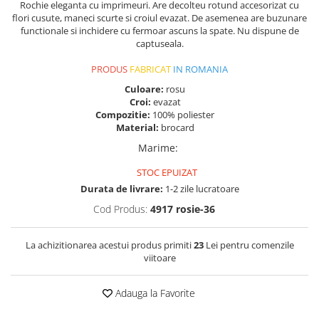
Rochie eleganta cu imprimeuri. Are decolteu rotund accesorizat cu
flori cusute, maneci scurte si croiul evazat. De asemenea are buzunare
functionale si inchidere cu fermoar ascuns la spate. Nu dispune de
captuseala.
PRODUS
FABRICAT
IN ROMANIA
Culoare:
rosu
Croi:
evazat
Compozitie:
100% poliester
Material:
brocard
Marime
:
STOC EPUIZAT
Durata de livrare:
1-2 zile lucratoare
Cod Produs:
4917 rosie-36
La achizitionarea acestui produs primiti
23
Lei pentru comenzile
viitoare
Adauga la Favorite