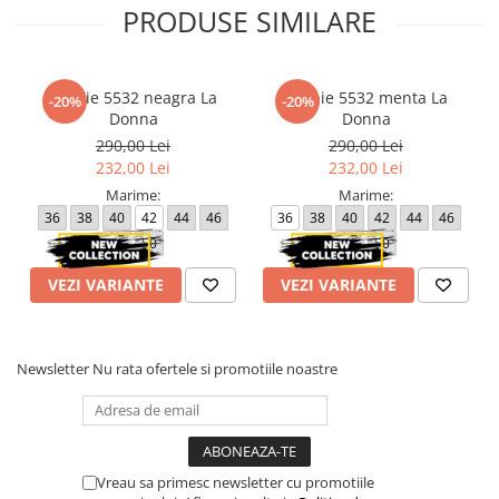
PRODUSE SIMILARE
Rochie 5532 neagra La
Rochie 5532 menta La
-20%
-20%
Donna
Donna
290,00 Lei
290,00 Lei
232,00 Lei
232,00 Lei
Marime:
Marime:
36
38
40
42
44
46
36
38
40
42
44
46
48
50
48
50
VEZI VARIANTE
VEZI VARIANTE
Newsletter
Nu rata ofertele si promotiile noastre
Vreau sa primesc newsletter cu promotiile