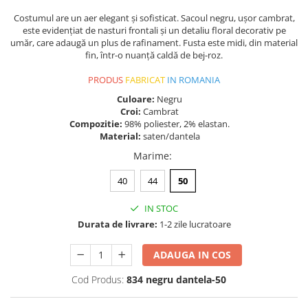
Costumul are un aer elegant și sofisticat. Sacoul negru, ușor cambrat,
este evidențiat de nasturi frontali și un detaliu floral decorativ pe
umăr, care adaugă un plus de rafinament. Fusta este midi, din material
fin, într-o nuanță caldă de bej-roz.
PRODUS
FABRICAT
IN ROMANIA
Culoare:
Negru
Croi:
Cambrat
Compozitie:
98% poliester, 2% elastan.
Material:
saten/dantela
Marime
:
40
44
50
IN STOC
Durata de livrare:
1-2 zile lucratoare
ADAUGA IN COS
Cod Produs:
834 negru dantela-50