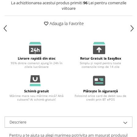
La achizitionarea acestui produs primiti
96
Lei pentru comenzile
viitoare
Adauga la Favorite
Livrare rapidă din stoc
Retur Gratuit la EasyBox
95% dintre comenzi ajung în 24h în
Simplu și rapid pentru toate
zilele lucrătoare
comenzile timp de 14 zile
Schimb gratuit
Plătește în siguranță
Mărime mare sau mărime mică? Altă
Folosind orice card de debit sau de
culoare? Ai schimb gratuit!
credit prin BT ePOS
Descriere
Pentru a te ajuta sa alegi marimea potrivita am masurat produsul