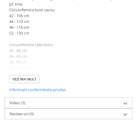
pt. tine:
Circumferinta bust sacou
42 - 106 cm
44 - 110 cm
46 - 116 cm
52 - 130 cm
Circumferinta talie fusta
42 - 80 cm
44 - 84 cm
46 - 90 cm
52 - 110 cm
Lungime sacou intre 52 cm (marimea 42) si 54 cm (marimea 52).
VEZI MAI MULT
Lungime fusta intre 84 cm (marimea 42) si 88 cm (marimea 52).
Informatii conformitate produs
Atentie! Nuanta produsului poate diferi usor, in functie de
dispozitivul de pe care este vizualizat.
Video
(3)
Review-uri
(0)