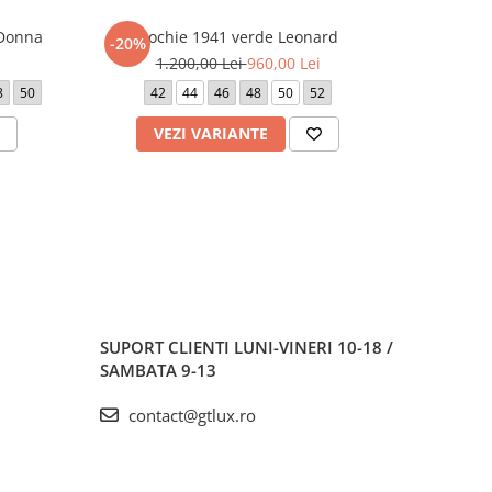
 Donna
Rochie 1941 verde Leonard
Rochie 23
-20%
-20%
1.200,00 Lei
960,00 Lei
1.
8
50
42
44
46
48
50
52
42
VEZI VARIANTE
V
SUPORT CLIENTI
LUNI-VINERI 10-18 /
SAMBATA 9-13
contact@gtlux.ro