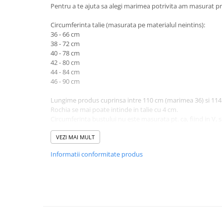
Pentru a te ajuta sa alegi marimea potrivita am masurat pr
Circumferinta talie (masurata pe materialul neintins):
36 - 66 cm
38 - 72 cm
40 - 78 cm
42 - 80 cm
44 - 84 cm
46 - 90 cm
Lungime produs cuprinsa intre 110 cm (marimea 36) si 114
Rochia se mai poate intinde in talie cu 4 cm.
Circumferinta bustului nu este masurata pt. ca, fiind in V, s
necesar.
VEZI MAI MULT
Atentie! Nuanta produsului poate diferi usor, in functie de 
Informatii conformitate produs
vizualizat.