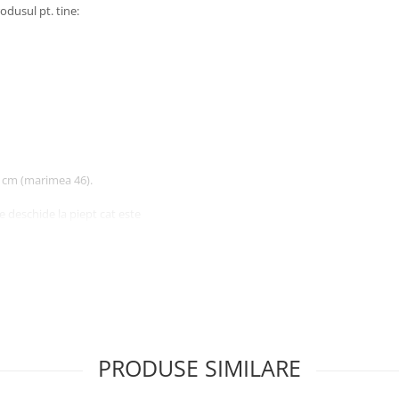
odusul pt. tine:
 cm (marimea 46).
e deschide la piept cat este
dispozitivul de pe care este
PRODUSE SIMILARE