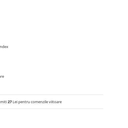
andex
are
imiti
27
Lei pentru comenzile viitoare