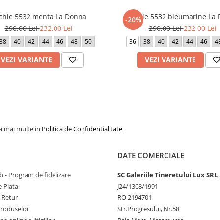
chie 5532 menta La Donna
Rochie 5532 bleumarine La
-20%
290,00 Lei
232,00 Lei
290,00 Lei
232,00 Lei
38
40
42
44
46
48
50
36
38
40
42
44
46
4
VEZI VARIANTE
VEZI VARIANTE
la mai multe in
Politica de Confidentialitate
DATE COMERCIALE
 - Program de fidelizare
SC Galeriile Tineretului Lux SRL
 Plata
J24/1308/1991
e Retur
RO 2194701
Produselor
Str.Progresului, Nr.58