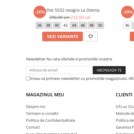
Rochie 5532 neagra La Donna
Ro
-20%
-20%
290,00 Lei
232,00 Lei
36
38
40
42
44
46
48
50
36
VEZI VARIANTE
Newsletter
Nu rata ofertele si promotiile noastre
Vreau sa primesc newsletter cu promotiile magazinului. Af
MAGAZINUL MEU
CLIENTI
Despre noi
GTLux Club
Termeni si conditii
Metode de
Politica de Confidentialitate
Politica d
Contact
Garantia 