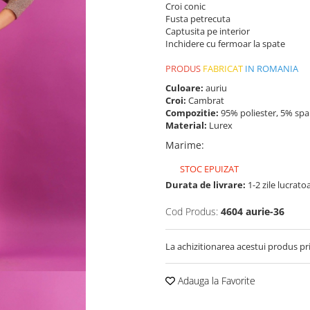
Croi conic
Fusta petrecuta
Captusita pe interior
Inchidere cu fermoar la spate
PRODUS
FABRICAT
IN ROMANIA
Culoare:
auriu
Croi:
Cambrat
Compozitie:
95% poliester, 5% sp
Material:
Lurex
Marime
:
STOC EPUIZAT
Durata de livrare:
1-2 zile lucrato
Cod Produs:
4604 aurie-36
La achizitionarea acestui produs pr
Adauga la Favorite