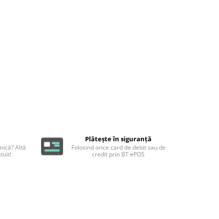
Plătește în siguranță
ică? Altă
Folosind orice card de debit sau de
tuit!
credit prin BT ePOS