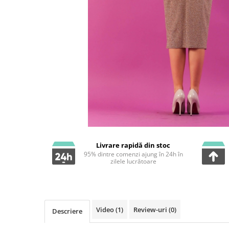
Livrare rapidă din stoc
95% dintre comenzi ajung în 24h în
zilele lucrătoare
Video
(1)
Review-uri
(0)
Descriere