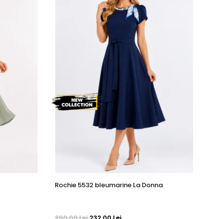
Rochie 5532 bleumarine La Donna
Ro
290,00 Lei
232,00 Lei
1.