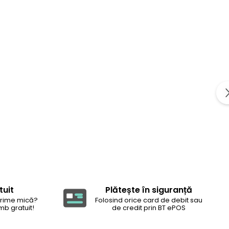
tuit
Plătește în siguranță
rime mică?
Folosind orice card de debit sau
mb gratuit!
de credit prin BT ePOS