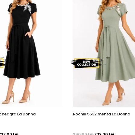
2 neagra La Donna
Rochie 5532 menta La Donna
232,00 Lei
290,00 Lei
232,00 Lei