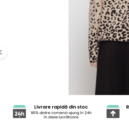
Livrare rapidă din stoc
R
95% dintre comenzi ajung în 24h
în zilele lucrătoare