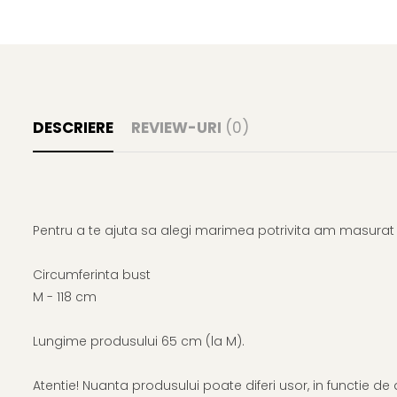
DESCRIERE
REVIEW-URI
(0)
Pentru a te ajuta sa alegi marimea potrivita am masurat p
Circumferinta bust
M - 118 cm
Lungime produsului 65 cm (la M).
Atentie! Nuanta produsului poate diferi usor, in functie de 