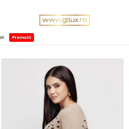
ti
Promotii