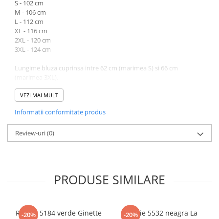
S - 102 cm
M - 106 cm
L - 112 cm
XL - 116 cm
2XL - 120 cm
3XL - 124 cm
Lungime bluza cuprinsa intre 62 cm (marimea S) si 66 cm
(marimea 3XL).
Atentie! Nuanta produsului poate diferi usor, in functie de
VEZI MAI MULT
dispozitivul de pe care este vizualizat.
Informatii conformitate produs
Review-uri
(0)
PRODUSE SIMILARE
Rochie 5184 verde Ginette
Rochie 5532 neagra La
-20%
-20%