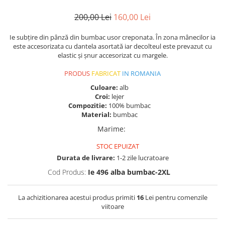
200,00 Lei
160,00 Lei
Ie subțire din pânză din bumbac usor creponata. În zona mânecilor ia
este accesorizata cu dantela asortată iar decolteul este prevazut cu
elastic și șnur accesorizat cu margele.
PRODUS
FABRICAT
IN ROMANIA
Culoare:
alb
Croi:
lejer
Compozitie:
100% bumbac
Material:
bumbac
Marime
:
STOC EPUIZAT
Durata de livrare:
1-2 zile lucratoare
Cod Produs:
Ie 496 alba bumbac-2XL
La achizitionarea acestui produs primiti
16
Lei pentru comenzile
viitoare