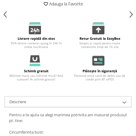
Adauga la Favorite
Livrare rapidă din stoc
Retur Gratuit la EasyBox
95% dintre comenzi ajung în 24h în
Simplu și rapid pentru toate
zilele lucrătoare
comenzile timp de 14 zile
Schimb gratuit
Plătește în siguranță
Mărime mare sau mărime mică? Altă
Folosind orice card de debit sau de
culoare? Ai schimb gratuit!
credit prin BT ePOS
Descriere
Pentru a te ajuta sa alegi marimea potrivita am masurat produsul
pt. tine:
Circumferinta bust: