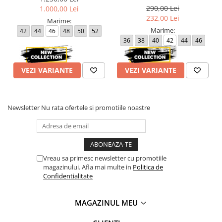
290,00 Lei
1.000,00 Lei
Atentie! Nuanta produsului poate diferi usor, in functie de
232,00 Lei
dispozitivul de pe care este vizualizat.
Marime:
Marime:
42
44
46
48
50
52
36
38
40
42
44
46
48
50
VEZI VARIANTE
VEZI VARIANTE
Newsletter
Nu rata ofertele si promotiile noastre
Vreau sa primesc newsletter cu promotiile
magazinului. Afla mai multe in
Politica de
Confidentialitate
MAGAZINUL MEU