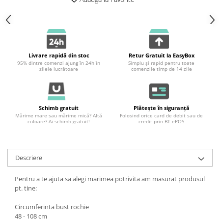
Livrare rapidă din stoc
Retur Gratuit la EasyBox
95% dintre comenzi ajung în 24h în
Simplu și rapid pentru toate
zilele lucrătoare
comenzile timp de 14 zile
Schimb gratuit
Plătește în siguranță
Mărime mare sau mărime mică? Altă
Folosind orice card de debit sau de
culoare? Ai schimb gratuit!
credit prin BT ePOS
Descriere
Pentru a te ajuta sa alegi marimea potrivita am masurat produsul
pt. tine:
Circumferinta bust rochie
48 - 108 cm