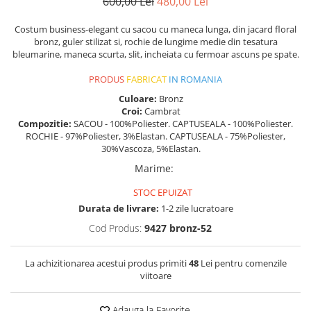
600,00 Lei
480,00 Lei
Costum business-elegant cu sacou cu maneca lunga, din jacard floral
bronz, guler stilizat si, rochie de lungime medie din tesatura
bleumarine, maneca scurta, slit, incheiata cu fermoar ascuns pe spate.
PRODUS
FABRICAT
IN ROMANIA
Culoare:
Bronz
Croi:
Cambrat
Compozitie:
SACOU - 100%Poliester. CAPTUSEALA - 100%Poliester.
ROCHIE - 97%Poliester, 3%Elastan. CAPTUSEALA - 75%Poliester,
30%Vascoza, 5%Elastan.
Marime
:
STOC EPUIZAT
Durata de livrare:
1-2 zile lucratoare
Cod Produs:
9427 bronz-52
La achizitionarea acestui produs primiti
48
Lei pentru comenzile
viitoare
Adauga la Favorite