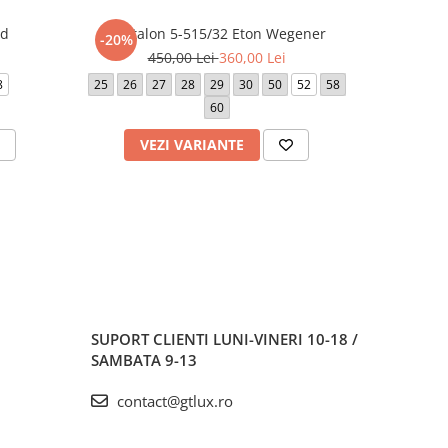
rd
Pantalon 5-515/32 Eton Wegener
Panta
-20%
-20%
450,00 Lei
360,00 Lei
5
8
25
26
27
28
29
30
50
52
58
25
26
60
50
VEZI VARIANTE
V
SUPORT CLIENTI
LUNI-VINERI 10-18 /
SAMBATA 9-13
contact@gtlux.ro