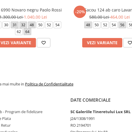
6990 Novaro negru Paolo Rossi
Sacou 124 ab caro Lava
-20%
1.300,00 Lei
1.040,00 Lei
580,00 Lei
464,00 Lei
30
31
32
48
50
52
54
48
50
52
54
56
5
62
64
VEZI VARIANTE
VEZI VARIANTE
la mai multe in
Politica de Confidentialitate
DATE COMERCIALE
 - Program de fidelizare
SC Galeriile Tineretului Lux SRL
 Plata
J24/1308/1991
e Retur
RO 2194701