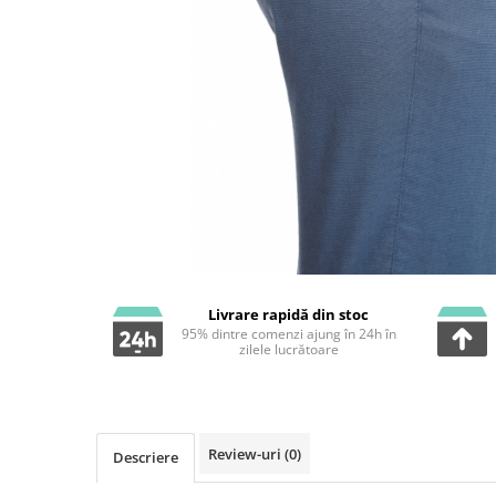
Livrare rapidă din stoc
95% dintre comenzi ajung în 24h în
zilele lucrătoare
Review-uri
(0)
Descriere