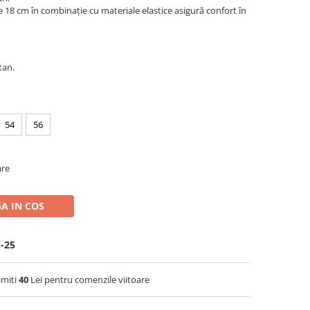
e 18 cm în combinație cu materiale elastice asigură confort în
tan.
54
56
are
A IN COS
S-25
imiti
40
Lei pentru comenzile viitoare