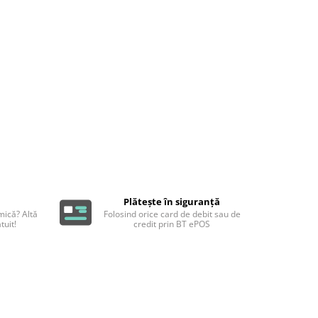
Plătește în siguranță
ică? Altă
Folosind orice card de debit sau de
tuit!
credit prin BT ePOS