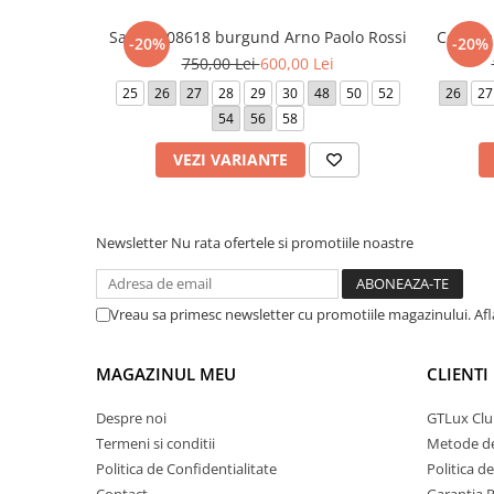
Sacou 308618 burgund Arno Paolo Rossi
Costum 
-20%
-20%
750,00 Lei
600,00 Lei
25
26
27
28
29
30
48
50
52
26
27
54
56
58
VEZI VARIANTE
Newsletter
Nu rata ofertele si promotiile noastre
Vreau sa primesc newsletter cu promotiile magazinului. Af
MAGAZINUL MEU
CLIENTI
Despre noi
GTLux Club
Termeni si conditii
Metode de
Politica de Confidentialitate
Politica d