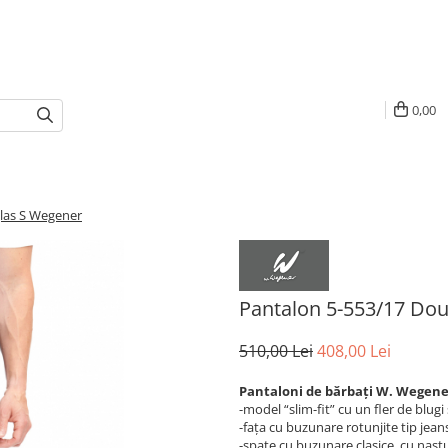
0,00
las S Wegener
Pantalon 5-553/17 Do
510,00 Lei
408,00 Lei
Pantaloni de bărbați W. Wegen
-model “slim-fit” cu un fler de blugi 
-fața cu buzunare rotunjite tip jean
-spate cu buzunare clasice, cu nastu