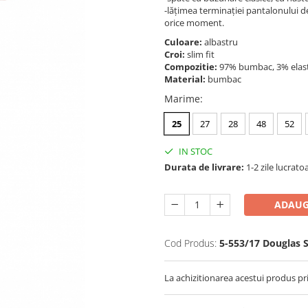
-lățimea terminației pantalonului d
orice moment.
Culoare:
albastru
Croi:
slim fit
Compozitie:
97% bumbac, 3% elas
Material:
bumbac
Marime
:
25
27
28
48
52
IN STOC
Durata de livrare:
1-2 zile lucrato
ADAUG
Cod Produs:
5-553/17 Douglas 
La achizitionarea acestui produs pr