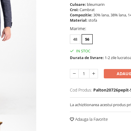
Culoare:
bleumarin
Croi:
Cambrat
Compozitie:
30% lana, 38% lana, 
Material:
stofa
Marime
:
48
56
IN STOC
Durata de livrare:
1-2 zile lucrato
ADAUG
Cod Produs:
Palton20726pepit-
La achizitionarea acestui produs pr
Adauga la Favorite