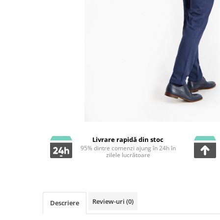
Livrare rapidă din stoc
95% dintre comenzi ajung în 24h în
zilele lucrătoare
Review-uri
(0)
Descriere