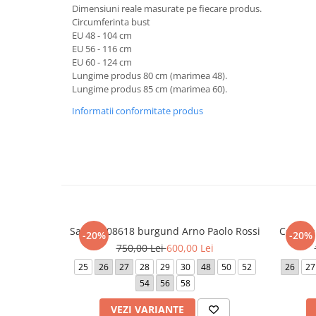
Dimensiuni reale masurate pe fiecare produs.
Circumferinta bust
EU 48 - 104 cm
EU 56 - 116 cm
EU 60 - 124 cm
Lungime produs 80 cm (marimea 48).
Lungime produs 85 cm (marimea 60).
Informatii conformitate produs
Sacou 308618 burgund Arno Paolo Rossi
Costum 
-20%
-20%
750,00 Lei
600,00 Lei
25
26
27
28
29
30
48
50
52
26
27
54
56
58
VEZI VARIANTE