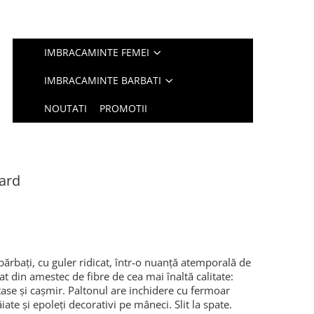
IMBRACAMINTE FEMEI
IMBRACAMINTE BARBATI
NOUTATI
PROMOTII
vard
bărbați, cu guler ridicat, într-o nuanță atemporală de
t din amestec de fibre de cea mai înaltă calitate:
tase și cașmir. Paltonul are inchidere cu fermoar
ate și epoleți decorativi pe mâneci. Slit la spate.