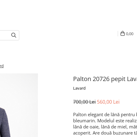
0,00
rd
Palton 20726 pepit La
Lavard
700,00 Lei
560,00 Lei
Palton elegant de lână pentru 
bleumarin. Modelul este realiza
lână de oaie, lână de miel, mă
acoperit. Are două buzunare tăi