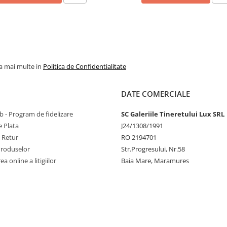
la mai multe in
Politica de Confidentialitate
DATE COMERCIALE
 - Program de fidelizare
SC Galeriile Tineretului Lux SRL
 Plata
J24/1308/1991
e Retur
RO 2194701
Produselor
Str.Progresului, Nr.58
a online a litigiilor
Baia Mare, Maramures