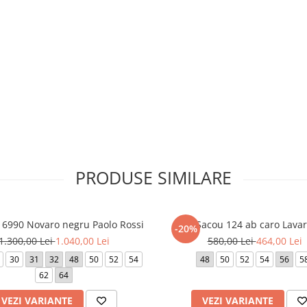
PRODUSE SIMILARE
6990 Novaro negru Paolo Rossi
Sacou 124 ab caro Lava
-20%
1.300,00 Lei
1.040,00 Lei
580,00 Lei
464,00 Lei
30
31
32
48
50
52
54
48
50
52
54
56
5
62
64
VEZI VARIANTE
VEZI VARIANTE