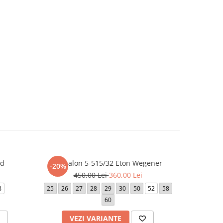
rd
Pantalon 5-515/32 Eton Wegener
Panta
-20%
-20%
450,00 Lei
360,00 Lei
5
8
25
26
27
28
29
30
50
52
58
25
26
60
50
VEZI VARIANTE
V