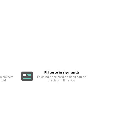
Plătește în siguranță
ică? Altă
Folosind orice card de debit sau de
tuit!
credit prin BT ePOS