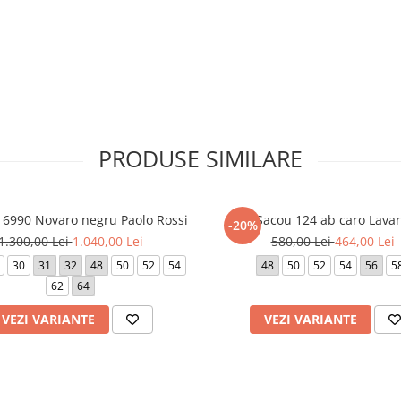
PRODUSE SIMILARE
6990 Novaro negru Paolo Rossi
Sacou 124 ab caro Lava
-20%
1.300,00 Lei
1.040,00 Lei
580,00 Lei
464,00 Lei
30
31
32
48
50
52
54
48
50
52
54
56
5
62
64
VEZI VARIANTE
VEZI VARIANTE