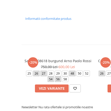
Informatii conformitate produs
Sacou 308618 burgund Arno Paolo Rossi
Costum 
-20%
-20%
750,00 Lei
600,00 Lei
25
26
27
28
29
30
48
50
52
26
27
54
56
58
VEZI VARIANTE
Newsletter
Nu rata ofertele si promotiile noastre