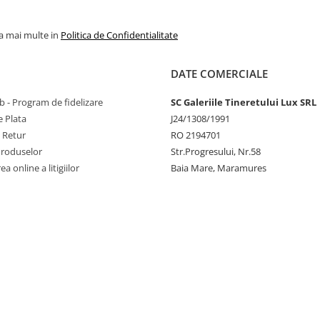
la mai multe in
Politica de Confidentialitate
DATE COMERCIALE
 - Program de fidelizare
SC Galeriile Tineretului Lux SRL
 Plata
J24/1308/1991
e Retur
RO 2194701
Produselor
Str.Progresului, Nr.58
a online a litigiilor
Baia Mare, Maramures