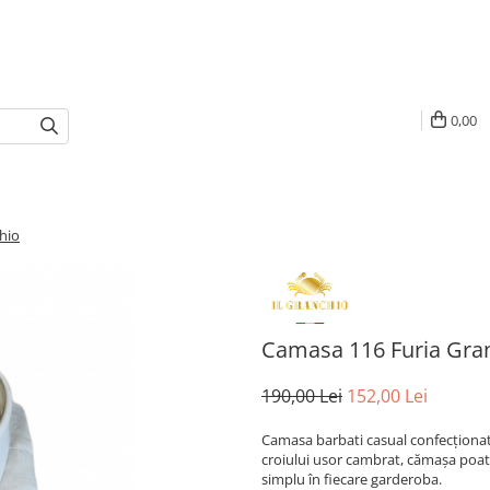
0,00
hio
Camasa 116 Furia Gra
190,00 Lei
152,00 Lei
Camasa barbati casual confecționată 
croiului usor cambrat, cămașa poate
simplu în fiecare garderoba.