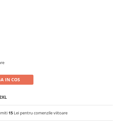
are
A IN COS
2XL
imiti
15
Lei pentru comenzile viitoare