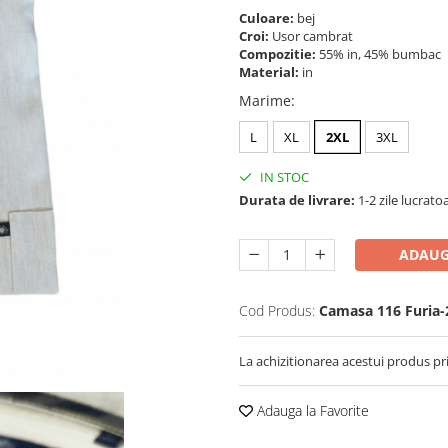
Culoare:
bej
Croi:
Usor cambrat
Compozitie:
55% in, 45% bumbac
Material:
in
Marime
:
L
XL
2XL
3XL
IN STOC
Durata de livrare:
1-2 zile lucrato
ADAUG
Cod Produs:
Camasa 116 Furia-
La achizitionarea acestui produs pr
Adauga la Favorite