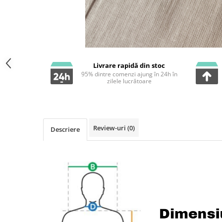
Livrare rapidă din stoc
95% dintre comenzi ajung în 24h în
zilele lucrătoare
Review-uri
(0)
Descriere