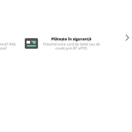
Plătește în siguranță
ică? Altă
Folosind orice card de debit sau de
tuit!
credit prin BT ePOS