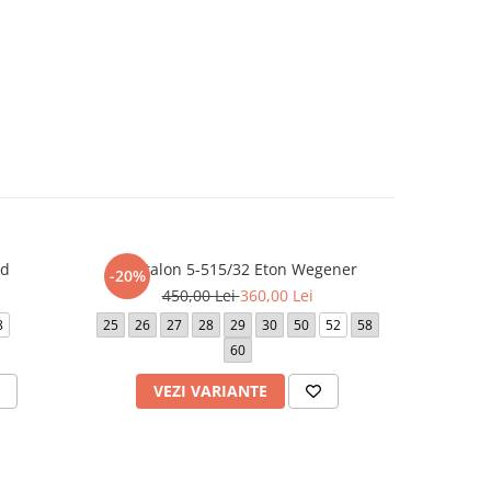
rd
Pantalon 5-515/32 Eton Wegener
Panta
-20%
-20%
450,00 Lei
360,00 Lei
5
8
25
26
27
28
29
30
50
52
58
25
26
60
50
VEZI VARIANTE
V