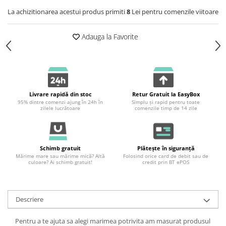
La achizitionarea acestui produs primiti
8
Lei pentru comenzile viitoare
Adauga la Favorite
Livrare rapidă din stoc
Retur Gratuit la EasyBox
95% dintre comenzi ajung în 24h în
Simplu și rapid pentru toate
zilele lucrătoare
comenzile timp de 14 zile
Schimb gratuit
Plătește în siguranță
Mărime mare sau mărime mică? Altă
Folosind orice card de debit sau de
culoare? Ai schimb gratuit!
credit prin BT ePOS
Descriere
Pentru a te ajuta sa alegi marimea potrivita am masurat produsul