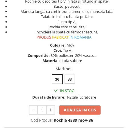
Rochie cu decolteu tip V in fata si rotund in spate;
Bustul petrecut;
Maneca lunga, cu cret in zona umerilor si manseta lata;
Taiata in talie cu banta pe fata;
Fusta tip A;
Rochia este captusita;
Inchidere la spate cu fermoar ascuns;
PRODUS
FABRICAT
IN ROMANIA
Culoare:
Mov
Croi:
Tip A
Compozitie:
80% poliester, 20% vascoza
Material:
stofa subtire
Marime
:
36
38
IN STOC
Durata de livrare:
1-2 zile lucratoare
ADAUGA IN COS
Cod Produs:
Rochie 4589 mov-36