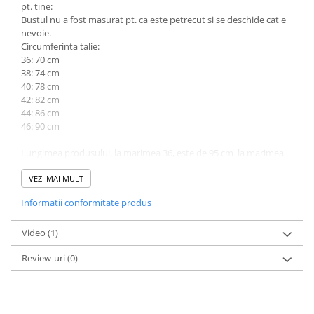
pt. tine:
Bustul nu a fost masurat pt. ca este petrecut si se deschide cat e
nevoie.
Circumferinta talie:
36: 70 cm
38: 74 cm
40: 78 cm
42: 82 cm
44: 86 cm
46: 90 cm
Lungimea produsului, la marimea 36, este de 95 cm la marimea
46 este 99 cm.
VEZI MAI MULT
Informatii conformitate produs
Video
(1)
Review-uri
(0)