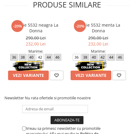
PRODUSE SIMILARE
Rochie 5532 neagra La
Rochie 5532 menta La
-20%
-20%
Donna
Donna
290,00 Lei
290,00 Lei
232,00 Lei
232,00 Lei
Marime:
Marime:
36
38
40
42
44
46
36
38
40
42
44
46
48
50
48
50
VEZI VARIANTE
VEZI VARIANTE
Newsletter
Nu rata ofertele si promotiile noastre
Vreau sa primesc newsletter cu promotiile
magazinului. Afla mai multe in
Politica de