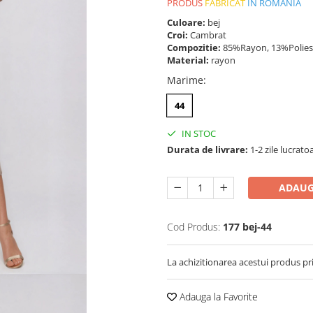
PRODUS
FABRICAT
IN ROMANIA
Culoare:
bej
Croi:
Cambrat
Compozitie:
85%Rayon, 13%Polies
Material:
rayon
Marime
:
44
IN STOC
Durata de livrare:
1-2 zile lucrato
ADAUG
Cod Produs:
177 bej-44
La achizitionarea acestui produs pr
Adauga la Favorite