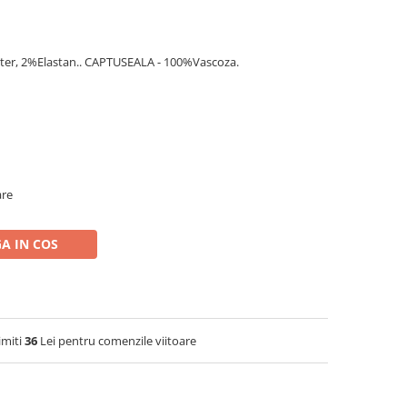
ter, 2%Elastan.. CAPTUSEALA - 100%Vascoza.
are
A IN COS
imiti
36
Lei pentru comenzile viitoare