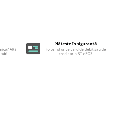
Plătește în siguranță
ică? Altă
Folosind orice card de debit sau de
tuit!
credit prin BT ePOS