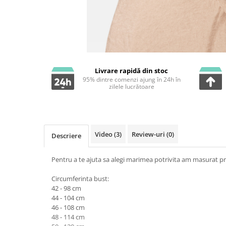
Livrare rapidă din stoc
95% dintre comenzi ajung în 24h în
zilele lucrătoare
Video
(3)
Review-uri
(0)
Descriere
Pentru a te ajuta sa alegi marimea potrivita am masurat pr
Circumferinta bust:
42 - 98 cm
44 - 104 cm
46 - 108 cm
48 - 114 cm