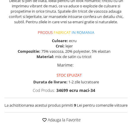
Delicat si plin de viata, ideal pentru un look romantic: tricou cu un
imprimeu vibrant de maci, ce va aduce o explozie de culoare si
prospetime in orice tinuta. Spatele din tricot de vascoza adauga
confort si lejeritate, iar mansetele intoarse confera un detaliu chic,
subtil. Pentru zilele in care vrei sa emani gratie si naturalete.
PRODUS
FABRICAT
IN ROMANIA
Culoare:
ecru
Croi:
lejer
Compozitie:
75% vascoza, 20% polyester, 5% elastan
Material:
mix de satin cu tricot
Marime
:
STOC EPUIZAT
Durata de livrare:
1-2 zile lucratoare
Cod Produs:
34699 ecru maci-34
La achizitionarea acestui produs primiti
9
Lei pentru comenzile viitoare
Adauga la Favorite