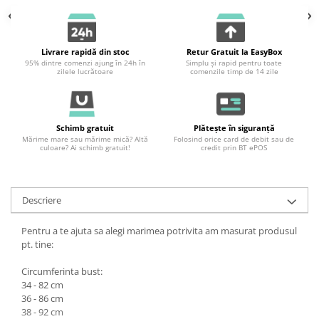
Livrare rapidă din stoc
Retur Gratuit la EasyBox
95% dintre comenzi ajung în 24h în
Simplu și rapid pentru toate
zilele lucrătoare
comenzile timp de 14 zile
Schimb gratuit
Plătește în siguranță
Mărime mare sau mărime mică? Altă
Folosind orice card de debit sau de
culoare? Ai schimb gratuit!
credit prin BT ePOS
Descriere
Pentru a te ajuta sa alegi marimea potrivita am masurat produsul
pt. tine:
Circumferinta bust:
34 - 82 cm
36 - 86 cm
38 - 92 cm