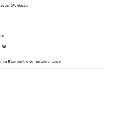
ester, 5% elastan.
are
e-36
imiti
8
Lei pentru comenzile viitoare