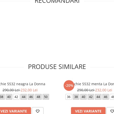
RECOMANDARI
PRODUSE SIMILARE
chie 5532 neagra La Donna
Rochie 5532 menta La Do
-20%
290,00 Lei
232,00 Lei
290,00 Lei
232,00 Lei
38
40
42
44
46
48
50
36
38
40
42
44
46
4
VEZI VARIANTE
VEZI VARIANTE