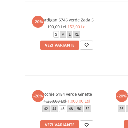
Cardigan 5746 verde Zada S
-20%
190,00 Lei
152,00 Lei
S
M
L
XL
VEZI VARIANTE
Rochie 5184 verde Ginette
Ro
-20%
-20%
1.250,00 Lei
1.000,00 Lei
42
44
46
48
50
52
36
VEZI VARIANTE