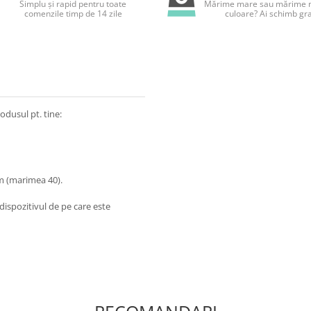
Simplu și rapid pentru toate
Mărime mare sau mărime m
comenzile timp de 14 zile
culoare? Ai schimb gra
odusul pt. tine:
m (marimea 40).
dispozitivul de pe care este