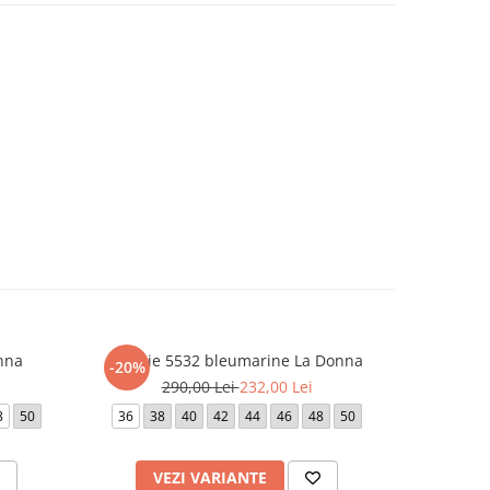
nna
Rochie 5532 bleumarine La Donna
Roc
-20%
-20%
290,00 Lei
232,00 Lei
1.
8
50
36
38
40
42
44
46
48
50
42
VEZI VARIANTE
V