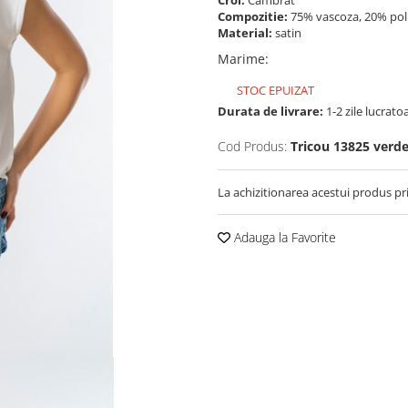
Croi:
Cambrat
Compozitie:
75% vascoza, 20% poli
Material:
satin
Marime
:
STOC EPUIZAT
Durata de livrare:
1-2 zile lucrato
Cod Produs:
Tricou 13825 verd
La achizitionarea acestui produs pr
Adauga la Favorite