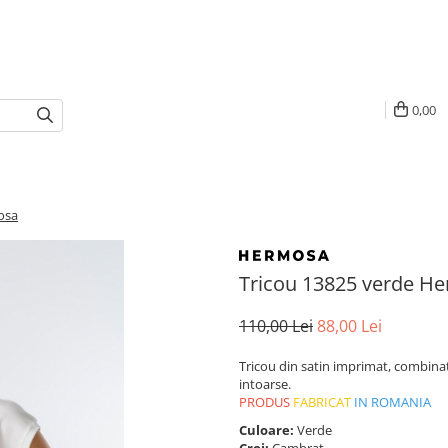
0,00
osa
Tricou 13825 verde H
110,00 Lei
88,00 Lei
Tricou din satin imprimat, combinat
intoarse.
PRODUS
FABRICAT
IN ROMANIA
Culoare:
Verde