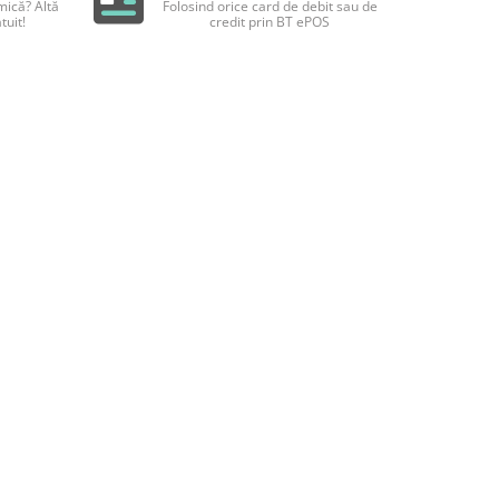
ică? Altă
Folosind orice card de debit sau de
tuit!
credit prin BT ePOS