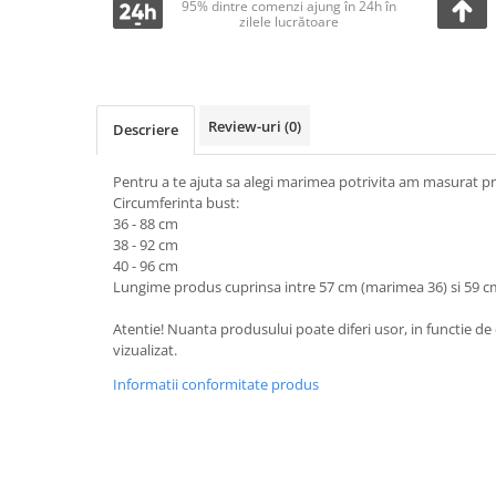
95% dintre comenzi ajung în 24h în
zilele lucrătoare
Review-uri
(0)
Descriere
Pentru a te ajuta sa alegi marimea potrivita am masurat pr
Circumferinta bust:
36 - 88 cm
38 - 92 cm
40 - 96 cm
Lungime produs cuprinsa intre 57 cm (marimea 36) si 59 c
Atentie! Nuanta produsului poate diferi usor, in functie de 
vizualizat.
Informatii conformitate produs