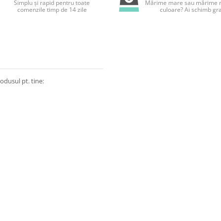
Simplu și rapid pentru toate
Mărime mare sau mărime m
comenzile timp de 14 zile
culoare? Ai schimb gra
odusul pt. tine: