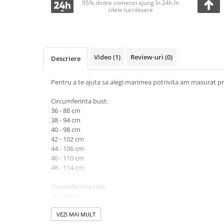
95% dintre comenzi ajung în 24h în
zilele lucrătoare
Video
(1)
Review-uri
(0)
Descriere
Pentru a te ajuta sa alegi marimea potrivita am masurat pr
Circumferinta bust:
36 - 88 cm
38 - 94 cm
40 - 98 cm
42 - 102 cm
44 - 106 cm
46 - 110 cm
48 - 114 cm
Circumferinta talie:
36 - 70 cm
38 - 74 cm
40 - 78 cm
VEZI MAI MULT