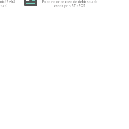
ică? Altă
Folosind orice card de debit sau de
tuit!
credit prin BT ePOS