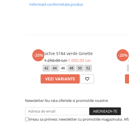
42 - 82 cm
Informatii conformitate produs
44 - 86 cm
46 - 90 cm
48 - 94 cm
Lungime produs cuprinsa intre 123 cm (marimea 36) si 125
Atentie! Nuanta produsului poate diferi usor, in functie de 
vizualizat.
Rochie 5184 verde Ginette
R
-20%
-20%
1.250,00 Lei
1.000,00 Lei
42
44
46
48
50
52
VEZI VARIANTE
Newsletter
Nu rata ofertele si promotiile noastre
Vreau sa primesc newsletter cu promotiile magazinului. Af