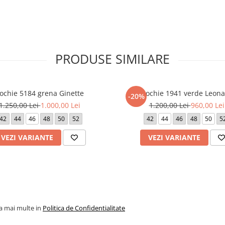
 cm (marimea 48).
PRODUSE SIMILARE
dispozitivul de pe care este
ochie 5184 grena Ginette
Rochie 1941 verde Leona
-20%
1.250,00 Lei
1.000,00 Lei
1.200,00 Lei
960,00 Lei
42
44
46
48
50
52
42
44
46
48
50
5
VEZI VARIANTE
VEZI VARIANTE
la mai multe in
Politica de Confidentialitate