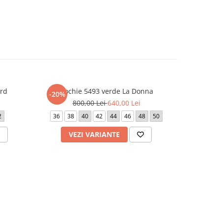
rd
Rochie 5493 verde La Donna
Roch
-20%
-20%
800,00 Lei
640,00 Lei
1.
2
36
38
40
42
44
46
48
50
40
VEZI VARIANTE
V