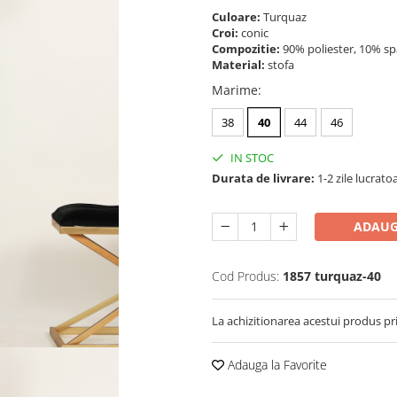
Culoare:
Turquaz
Croi:
conic
Compozitie:
90% poliester, 10% 
Material:
stofa
Marime
:
38
40
44
46
IN STOC
Durata de livrare:
1-2 zile lucrato
ADAUG
Cod Produs:
1857 turquaz-40
La achizitionarea acestui produs pr
Adauga la Favorite