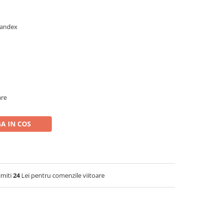
spandex
are
A IN COS
imiti
24
Lei pentru comenzile viitoare