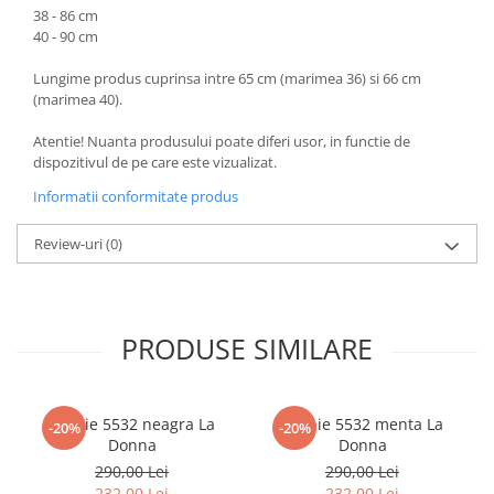
38 - 86 cm
40 - 90 cm
Lungime produs cuprinsa intre 65 cm (marimea 36) si 66 cm
(marimea 40).
Atentie! Nuanta produsului poate diferi usor, in functie de
dispozitivul de pe care este vizualizat.
Informatii conformitate produs
Review-uri
(0)
PRODUSE SIMILARE
Rochie 5532 neagra La
Rochie 5532 menta La
-20%
-20%
Donna
Donna
290,00 Lei
290,00 Lei
232,00 Lei
232,00 Lei