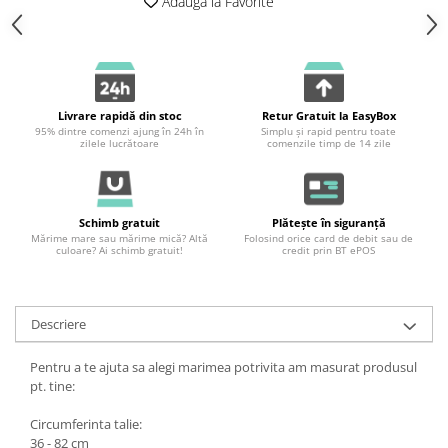
Adauga la Favorite
Livrare rapidă din stoc
Retur Gratuit la EasyBox
95% dintre comenzi ajung în 24h în
Simplu și rapid pentru toate
zilele lucrătoare
comenzile timp de 14 zile
Schimb gratuit
Plătește în siguranță
Mărime mare sau mărime mică? Altă
Folosind orice card de debit sau de
culoare? Ai schimb gratuit!
credit prin BT ePOS
Descriere
Pentru a te ajuta sa alegi marimea potrivita am masurat produsul
pt. tine:
Circumferinta talie:
36 - 82 cm