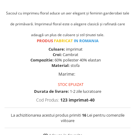
Sacoul cu imprimeu floral aduce un aer elegant și feminin garderobei tale
de primăvară. Imprimeul floral este o alegere clasică și rafinată care
adaugă un plus de culoare și stil ținutei tale.
PRODUS
FABRICAT
IN ROMANIA
Culoare:
imprimat
Croi:
Cambrat
Compozitie:
60% poliester 40% elastan
Material:
stofa
Marime
:
STOC EPUIZAT
Durata de livrare:
1-2 zile lucratoare
Cod Produs:
123 imprimat-40
La achizitionarea acestui produs primiti
16
Lei pentru comenzile
viitoare