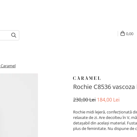
0,00
u Caramel
Rochie C8536 vascoza
230,00 Lei
184,00 Lei
Rochie midi lejeră, confecționată di
relaxate de zi. Are decolteu în V, m
detașabil din același material. Fusta
plus de feminitate. Nu dispune de 