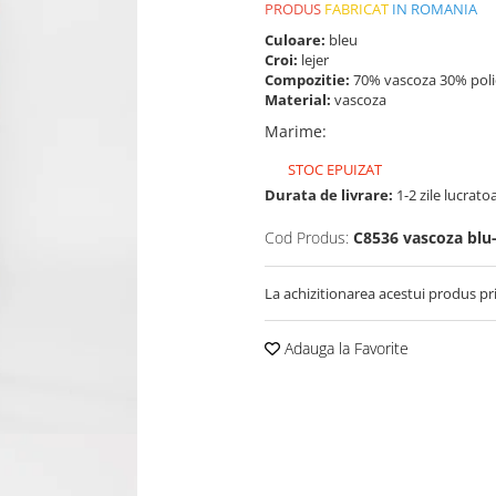
PRODUS
FABRICAT
IN ROMANIA
Culoare:
bleu
Croi:
lejer
Compozitie:
70% vascoza 30% poli
Material:
vascoza
Marime
:
STOC EPUIZAT
Durata de livrare:
1-2 zile lucrato
Cod Produs:
C8536 vascoza blu
La achizitionarea acestui produs pr
Adauga la Favorite