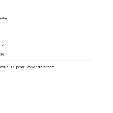
ester
are
-36
imiti
18
Lei pentru comenzile viitoare