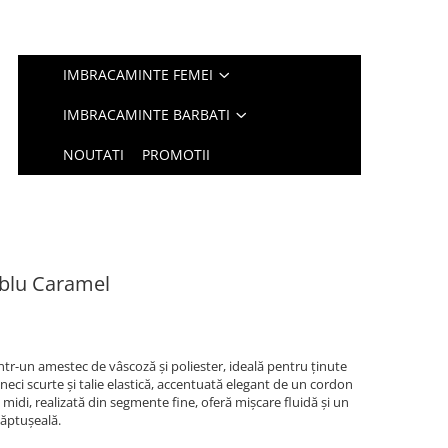
IMBRACAMINTE FEMEI
IMBRACAMINTE BARBATI
NOUTATI
PROMOTII
 blu Caramel
ntr-un amestec de vâscoză și poliester, ideală pentru ținute
âneci scurte și talie elastică, accentuată elegant de un cordon
 midi, realizată din segmente fine, oferă mișcare fluidă și un
căptușeală.