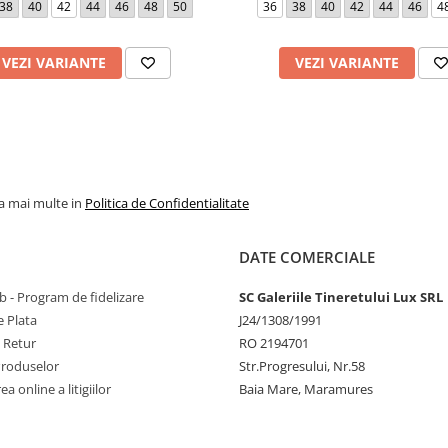
38
40
42
44
46
48
50
36
38
40
42
44
46
4
VEZI VARIANTE
VEZI VARIANTE
la mai multe in
Politica de Confidentialitate
DATE COMERCIALE
 - Program de fidelizare
SC Galeriile Tineretului Lux SRL
 Plata
J24/1308/1991
e Retur
RO 2194701
Produselor
Str.Progresului, Nr.58
a online a litigiilor
Baia Mare, Maramures