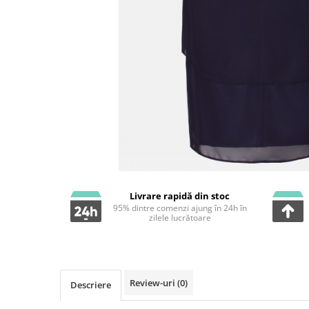
Livrare rapidă din stoc
95% dintre comenzi ajung în 24h în
zilele lucrătoare
Review-uri
(0)
Descriere