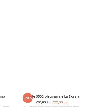
nna
Rochie 5532 bleumarine La Donna
Roc
-20%
-20%
290,00 Lei
232,00 Lei
1.