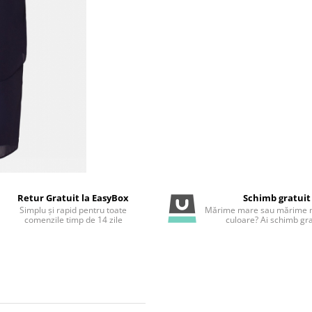
Retur Gratuit la EasyBox
Schimb gratuit
Simplu și rapid pentru toate
Mărime mare sau mărime m
comenzile timp de 14 zile
culoare? Ai schimb gra