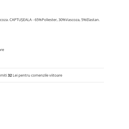
coza. CAPTUȘEALA - 65%Poliester, 30%Vascoza, 5%Elastan.
are
imiti
32
Lei pentru comenzile viitoare