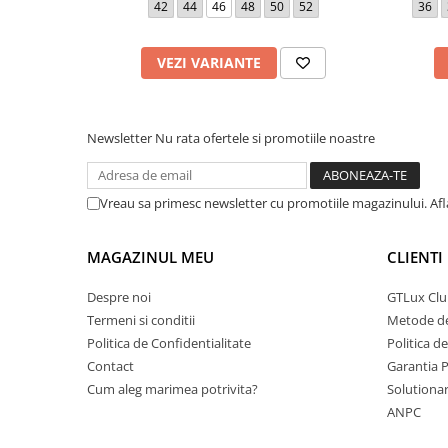
42
44
46
48
50
52
36
VEZI VARIANTE
Newsletter
Nu rata ofertele si promotiile noastre
Vreau sa primesc newsletter cu promotiile magazinului. Af
MAGAZINUL MEU
CLIENTI
Despre noi
GTLux Club
Termeni si conditii
Metode de
Politica de Confidentialitate
Politica d
Contact
Garantia 
Cum aleg marimea potrivita?
Solutionare
ANPC