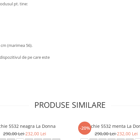
odusul pt. tine:
 cm (marimea 56).
dispozitivul de pe care este
PRODUSE SIMILARE
chie 5532 neagra La Donna
Rochie 5532 menta La Do
-20%
290,00 Lei
232,00 Lei
290,00 Lei
232,00 Lei