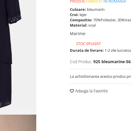
PRODUS
FABRICAT
IN ROMANIA
Culoare:
bleumarin
Croi:
lejer
Compozitie:
70%Poliester, 30%Vas
Material:
voal
Marime
:
STOC EPUIZAT
Durata de livrare:
1-2 zile lucrato
Cod Produs:
925 bleumarine-56
La achizitionarea acestui produs pr
Adauga la Favorite