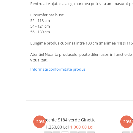
Pentru a te ajuta sa alegi marimea potrivita am masurat pr
Circumferinta bust:
52 - 118 cm
54 - 124 cm
56 - 130 cm
Lungime produs cuprinsa intre 100 cm (marimea 44) si 116
Atentie! Nuanta produsului poate diferi usor, in functie de 
vizualizat.
Informatii conformitate produs
Rochie 5184 verde Ginette
Ro
-20%
-20%
1.250,00 Lei
1.000,00 Lei