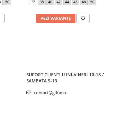
8
50
36
38
40
42
44
46
48
50
42
VEZI VARIANTE
V
SUPORT CLIENTI
LUNI-VINERI 10-18 /
SAMBATA 9-13
contact@gtlux.ro