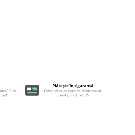
Plătește în siguranță
ică? Altă
Folosind orice card de debit sau de
tuit!
credit prin BT ePOS