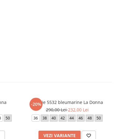
nna
Rochie 5532 bleumarine La Donna
Roc
-20%
-20%
290,00 Lei
232,00 Lei
1.
8
50
36
38
40
42
44
46
48
50
42
VEZI VARIANTE
V