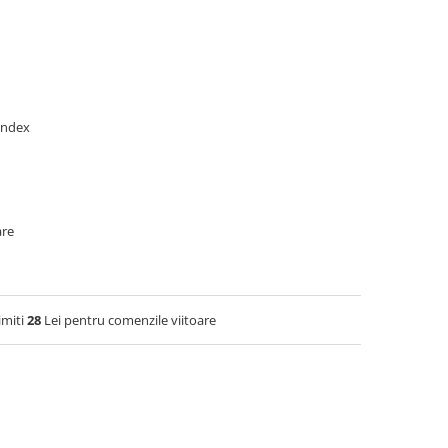
pandex
are
imiti
28
Lei pentru comenzile viitoare