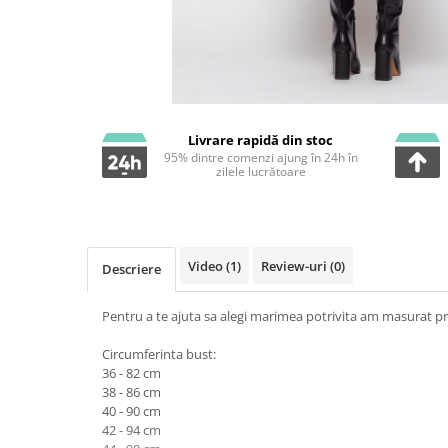
Livrare rapidă din stoc
95% dintre comenzi ajung în 24h în
zilele lucrătoare
Video
(1)
Review-uri
(0)
Descriere
Pentru a te ajuta sa alegi marimea potrivita am masurat pr
Circumferinta bust:
36 - 82 cm
38 - 86 cm
40 - 90 cm
42 - 94 cm