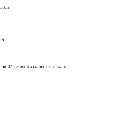
scoza
are
6
imiti
24
Lei pentru comenzile viitoare