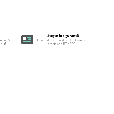
Plătește în siguranță
ică? Altă
Folosind orice card de debit sau de
tuit!
credit prin BT ePOS