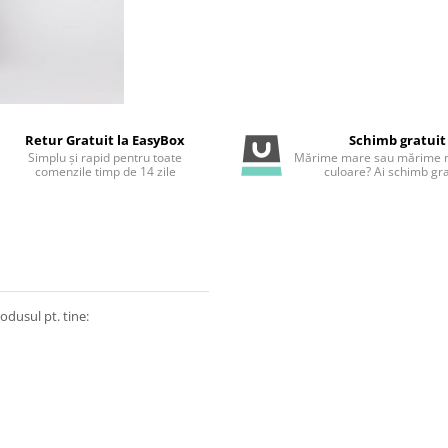
Retur Gratuit la EasyBox
Schimb gratuit
Simplu și rapid pentru toate
Mărime mare sau mărime m
comenzile timp de 14 zile
culoare? Ai schimb gra
odusul pt. tine: