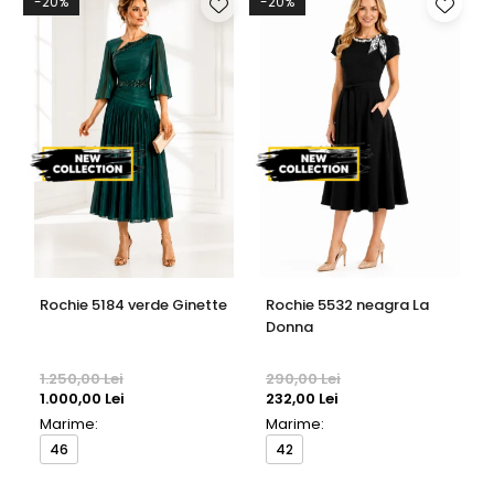
-20%
-20%
Rochie 5184 verde Ginette
Rochie 5532 neagra La
Donna
1.250,00 Lei
290,00 Lei
1.000,00 Lei
232,00 Lei
Marime:
Marime:
46
42