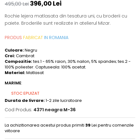
396,00 Lei
495,00 Lei
Rochie lejera matlasata din tesatura uni, cu broderii cu
paiete. Broderiile sunt realizate in atelierul Mizar.
PRODUS
FABRICAT
IN ROMANIA
Culoare:
Negru
Croi:
Cambrat
Compozitie:
tes.1 - 65% raion, 30% nailon, 5% spandex; tes.2 -
100% poliester. Captuseala: 100% acetat.
Material:
Matlasat
MARIME
:
STOC EPUIZAT
Durata de livrare:
1-2 zile lucratoare
Cod Produs:
4371 neagra M-36
La achizitionarea acestui produs primiti
39
Lei pentru comenzile
viitoare