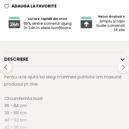
ADAUGA LA FAVORITE
Retur Gratuit la 
Livrare rapidă din stoc
Simplu și rapid 
95% dintre comenzi ajung
toate comenzile 
în 24h în zilele lucrătoare
14 zile
DESCRIERE
Pentru a te ajuta sa alegi marimea potrivita am masurat
produsul pt. tine:
Circumferinta bust:
36 - 84 cm
38 - 88 cm
40 - 92 cm
42 - 96 cm