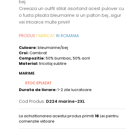
bej.
Creeaza un outfit stilat asortand acest pulover cu
o fusta plisata bleumarine si un palton bej...sigur
vei intoarce multe priviri!
PRODUS
FABRICAT
IN ROMANIA
Culoare:
bleumarine/bej
Croi:
Cambrat
Compozitie:
50% bumbac, 50% acril
Material:
tricotaj subtire
MARIME
:
STOC EPUIZAT
Durata de livrare:
1-2 zile lucratoare
Cod Produs:
D224 marine-2XL
La achizitionarea acestui produs primiti
16
Lei pentru
comenzile viitoare