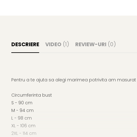
DESCRIERE
VIDEO
(1)
REVIEW-URI
(0)
Pentru a te ajuta sa alegi marimea potrivita am masurat p
Circumferinta bust
S - 90 cm
M - 94 cm
L - 98 cm
XL - 106 cm
2XL - 114 cm