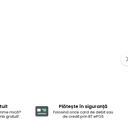
tuit
Plătește în siguranță
rime mică?
Folosind orice card de debit sau
mb gratuit!
de credit prin BT ePOS