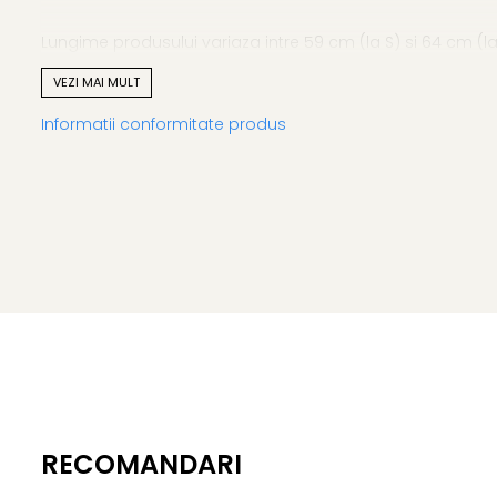
Lungime produsului variaza intre 59 cm (la S) si 64 cm (la
VEZI MAI MULT
Atentie! Nuanta produsului poate diferi usor, in functie de 
Informatii conformitate produs
RECOMANDARI