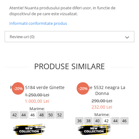
Atentie! Nuanta produsului poate diferi usor, in functie de
dispozitivul de pe care este vizualizat.
Informatii conformitate produs
Review-uri
(0)
PRODUSE SIMILARE
Rochie 5184 verde Ginette
Rochie 5532 neagra La
-20%
-20%
Donna
1.250,00 Lei
290,00 Lei
1.000,00 Lei
232,00 Lei
Marime:
Marime:
42
44
46
48
50
52
36
38
40
42
44
46
48
50