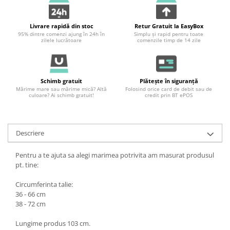
Livrare rapidă din stoc
Retur Gratuit la EasyBox
95% dintre comenzi ajung în 24h în
Simplu și rapid pentru toate
zilele lucrătoare
comenzile timp de 14 zile
Schimb gratuit
Plătește în siguranță
Mărime mare sau mărime mică? Altă
Folosind orice card de debit sau de
culoare? Ai schimb gratuit!
credit prin BT ePOS
Descriere
Pentru a te ajuta sa alegi marimea potrivita am masurat produsul
pt. tine:
Circumferinta talie:
36 - 66 cm
38 - 72 cm
Lungime produs 103 cm.