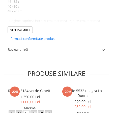
44 - 82 cm
46 - 86 cm
48 - 90 cm
Lungime cuprinsa intre 91 cm (marimea 36) si 95 cm (marimea
48).
VEZI MAI MULT
Atentie! Nuanta produsului poate diferi usor, in functie de
Informatii conformitate produs
dispozitivul de pe care este vizualizat.
Review-uri
(0)
PRODUSE SIMILARE
Rochie 5184 verde Ginette
Rochie 5532 neagra La
-20%
-20%
Donna
1.250,00 Lei
290,00 Lei
1.000,00 Lei
232,00 Lei
Marime:
Marime: