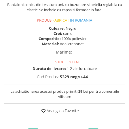
Pantaloni conici, din tesatura uni, cu buzunare si betelia reglabila cu
elastic. Se incheie cu capsa si fermoar in fata.
PRODUS
FABRICAT
IN ROMANIA
Culoare:
Negru
Croi:
conic
Compozitie:
100% poliester
Material:
Voal creponat
Marime
:
STOC EPUIZAT
Durata de livrare:
1-2 zile lucratoare
Cod Produs:
5329 negru-44
La achizitionarea acestui produs primiti
29
Lei pentru comenzile
viitoare
Adauga la Favorite