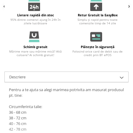
Livrare rapidă din stoc
Retur Gratuit la EasyBox
95% dintre comenzi ajung în 24h în
Simplu și rapid pentru toate
zilele lucrătoare
comenzile timp de 14 zile
Schimb gratuit
Plătește în siguranță
Mărime mare sau mărime mică? Altă
Folosind orice card de debit sau de
culoare? Ai schimb gratuit!
credit prin BT ePOS
Descriere
Pentru a te ajuta sa alegi marimea potrivita am masurat produsul
pt. tine:
Circumferinta talie:
36 - 68 cm
38 - 72 cm
40 - 76 cm
42 - 78 cm