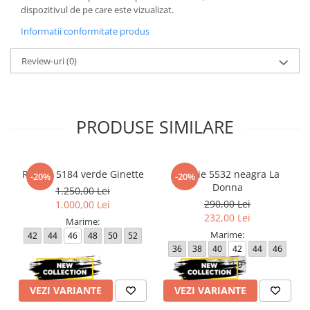
dispozitivul de pe care este vizualizat.
Informatii conformitate produs
Review-uri
(0)
PRODUSE SIMILARE
Rochie 5184 verde Ginette
Rochie 5532 neagra La
-20%
-20%
Donna
1.250,00 Lei
290,00 Lei
1.000,00 Lei
232,00 Lei
Marime:
Marime:
42
44
46
48
50
52
36
38
40
42
44
46
48
50
VEZI VARIANTE
VEZI VARIANTE