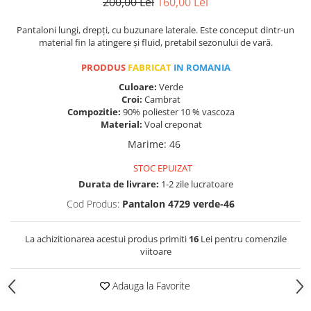
200,00 Lei
160,00 Lei
Pantaloni lungi, drepți, cu buzunare laterale. Este conceput dintr-un
material fin la atingere și fluid, pretabil sezonului de vară.
PRODDUS
FABRICAT
IN ROMANIA
Culoare:
Verde
Croi:
Cambrat
Compozitie:
90% poliester 10 % vascoza
Material:
Voal creponat
Marime
:
46
STOC EPUIZAT
Durata de livrare:
1-2 zile lucratoare
Cod Produs:
Pantalon 4729 verde-46
La achizitionarea acestui produs primiti
16
Lei pentru comenzile
viitoare
Adauga la Favorite