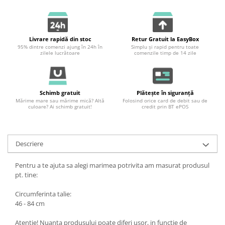
Livrare rapidă din stoc
Retur Gratuit la EasyBox
95% dintre comenzi ajung în 24h în
Simplu și rapid pentru toate
zilele lucrătoare
comenzile timp de 14 zile
Schimb gratuit
Plătește în siguranță
Mărime mare sau mărime mică? Altă
Folosind orice card de debit sau de
culoare? Ai schimb gratuit!
credit prin BT ePOS
Descriere
Pentru a te ajuta sa alegi marimea potrivita am masurat produsul
pt. tine:
Circumferinta talie:
46 - 84 cm
Atentie! Nuanta produsului poate diferi usor, in functie de