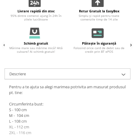
Livrare rapidă din stoc
Retur Gratuit la EasyBox
95% dintre comenzi ajung în 24h în
Simplu și rapid pentru toate
zilele lucrătoare
comenzile timp de 14 zile
Schimb gratuit
Plătește în siguranță
Mărime mare sau mărime mică? Altă
Folosind orice card de debit sau de
culoare? Ai schimb gratuit!
credit prin BT ePOS
Descriere
Pentru a te ajuta sa alegi marimea potrivita am masurat produsul
pt. tine:
Circumferinta bust:
S - 100 cm
M - 104 cm
L - 108 cm
XL - 112 cm
2XL - 116 cm