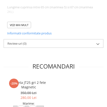
Lungime cuprinsa intre 65 cm (marimea S) si 67 cm (marimea
2XL).
Atentie! Nuanta produsului poate diferi usor, in functie de
dispozitivul de pe care este vizualizat.
VEZI MAI MULT
Informatii conformitate produs
Review-uri
(0)
RECOMANDARI
Jacheta JT25 gri 2 fete
-20%
Magnetic
350,00 Lei
280,00 Lei
Marime: