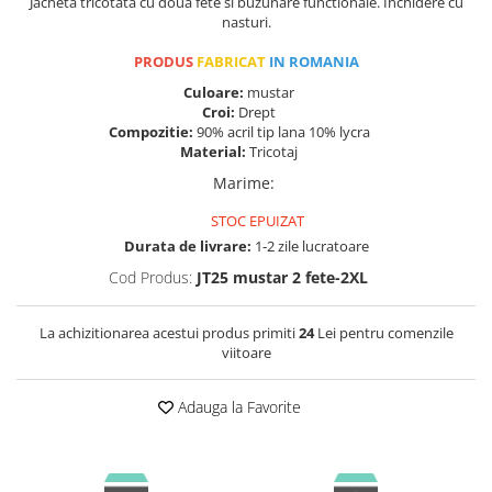
Jacheta tricotata cu doua fete si buzunare functionale. Inchidere cu
nasturi.
PRODUS
FABRICAT
IN ROMANIA
Culoare:
mustar
Croi:
Drept
Compozitie:
90% acril tip lana 10% lycra
Material:
Tricotaj
Marime
:
STOC EPUIZAT
Durata de livrare:
1-2 zile lucratoare
Cod Produs:
JT25 mustar 2 fete-2XL
La achizitionarea acestui produs primiti
24
Lei pentru comenzile
viitoare
Adauga la Favorite