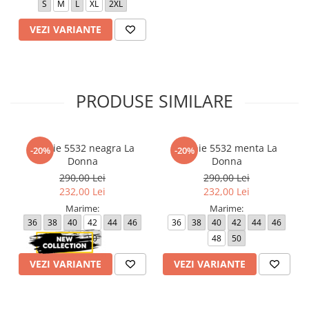
S
M
L
XL
2XL
VEZI VARIANTE
PRODUSE SIMILARE
Rochie 5532 neagra La
Rochie 5532 menta La
-20%
-20%
Donna
Donna
290,00 Lei
290,00 Lei
232,00 Lei
232,00 Lei
Marime:
Marime:
36
38
40
42
44
46
36
38
40
42
44
46
48
50
48
50
VEZI VARIANTE
VEZI VARIANTE