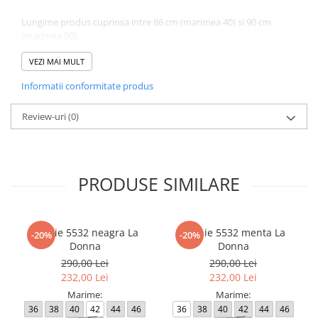
Lungime produs cuprinsa intre 86 cm (marimea 40) si 90 cm
(marimea 50).
Fusta are elastic in talie si se mai poate intinde 4-6 cm.
VEZI MAI MULT
Atentie! Nuanta produsului poate diferi usor, in functie de
Informatii conformitate produs
dispozitivul de pe care este vizualizat.
Review-uri
(0)
PRODUSE SIMILARE
Rochie 5532 neagra La
Rochie 5532 menta La
-20%
-20%
Donna
Donna
290,00 Lei
290,00 Lei
232,00 Lei
232,00 Lei
Marime:
Marime:
36
38
40
42
44
46
36
38
40
42
44
46