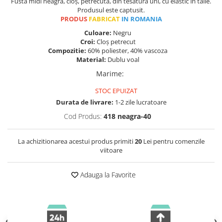
Fusta midi neagra, cloș, petrecuta, din tesatura uni, cu elastic in talie.
Produsul este captusit.
PRODUS
FABRICAT
IN ROMANIA
Culoare:
Negru
Croi:
Cloș petrecut
Compozitie:
60% poliester, 40% vascoza
Material:
Dublu voal
Marime
:
STOC EPUIZAT
Durata de livrare:
1-2 zile lucratoare
Cod Produs:
418 neagra-40
La achizitionarea acestui produs primiti
20
Lei pentru comenzile
viitoare
Adauga la Favorite