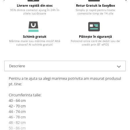
Livrare rapidă din stoc
Retur Gratuit la EasyBox
95% dintre comenzi ajung în 24h în
Simplu și rapid pentru toate
zilele lucrătoare
comenzile timp de 14 zile
Schimb gratuit
Plătește în siguranță
Mărime mare sau mărime mică? Altă
Folosind orice card de debit sau de
culoare? Ai schimb gratuit!
credit prin BT ePOS
Descriere
Pentru a te ajuta sa alegi marimea potrivita am masurat produsul
pt. tine:
Circumferinta talie:
40 - 64 cm
42 - 70 cm
44 - 74 cm
46 - 78 cm
48 - 82 cm
50 - 86 cm