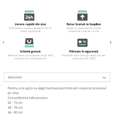
Livrare rapidă din stoc
Retur Gratuit la EasyBox
95% dintre comenzi ajung în 24h în
Simplu și rapid pentru toate
zilele lucrătoare
comenzile timp de 14 zile
Schimb gratuit
Plătește în siguranță
Mărime mare sau mărime mică? Altă
Folosind orice card de debit sau de
culoare? Ai schimb gratuit!
credit prin BT ePOS
Descriere
Pentru a te ajuta sa alegi marimea potrivita am masurat produsul
pt. tine:
Circumferinta talie produs:
42 - 72 cm
44 - 76 cm
46 - 80 cm