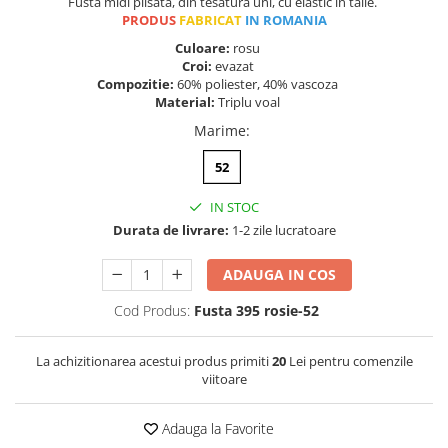
Fusta midi plisata, din tesatura uni, cu elastic in talie.
PRODUS
FABRICAT
IN ROMANIA
Culoare:
rosu
Croi:
evazat
Compozitie:
60% poliester, 40% vascoza
Material:
Triplu voal
Marime
:
52
IN STOC
Durata de livrare:
1-2 zile lucratoare
ADAUGA IN COS
Cod Produs:
Fusta 395 rosie-52
La achizitionarea acestui produs primiti
20
Lei pentru comenzile
viitoare
Adauga la Favorite