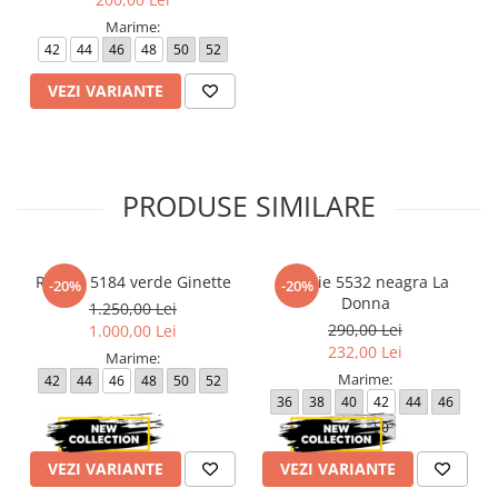
Marime:
42
44
46
48
50
52
VEZI VARIANTE
PRODUSE SIMILARE
Rochie 5184 verde Ginette
Rochie 5532 neagra La
-20%
-20%
Donna
1.250,00 Lei
290,00 Lei
1.000,00 Lei
232,00 Lei
Marime:
Marime:
42
44
46
48
50
52
36
38
40
42
44
46
48
50
VEZI VARIANTE
VEZI VARIANTE