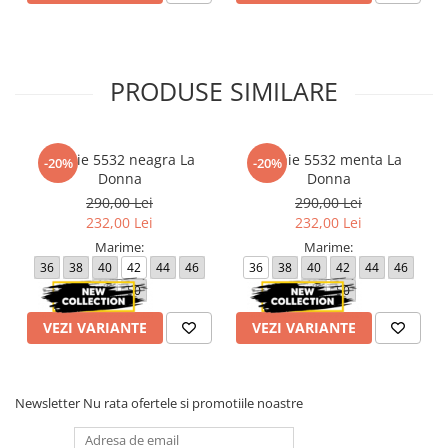
PRODUSE SIMILARE
Rochie 5532 neagra La
Rochie 5532 menta La
-20%
-20%
Donna
Donna
290,00 Lei
290,00 Lei
232,00 Lei
232,00 Lei
Marime:
Marime:
36
38
40
42
44
46
36
38
40
42
44
46
48
50
48
50
VEZI VARIANTE
VEZI VARIANTE
Newsletter
Nu rata ofertele si promotiile noastre