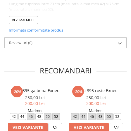
Lungime cuprinsa intre 73 cm (masurata la marimea 42) si 75 cm
(masurata la marimea 52).
Atentie! Nuanta produsului poate diferi usor, in functie de
VEZI MAI MULT
dispozitivul de pe care este vizualizat.
Informatii conformitate produs
Review-uri
(0)
RECOMANDARI
Fusta 395 galbena Exnec
Fusta 395 rosie Exnec
-20%
-20%
250,00 Lei
250,00 Lei
200,00 Lei
200,00 Lei
Marime:
Marime:
42
44
46
48
50
52
42
44
46
48
50
52
VEZI VARIANTE
VEZI VARIANTE