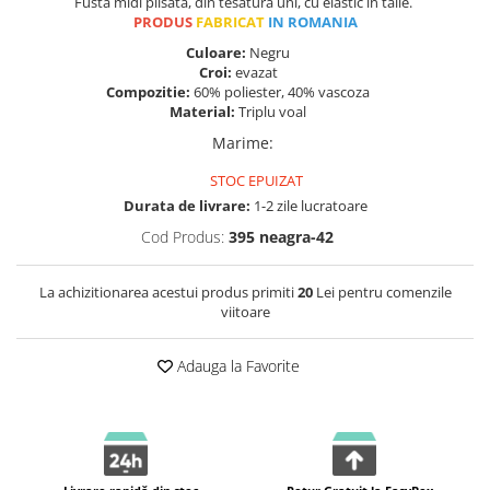
Fusta midi plisata, din tesatura uni, cu elastic in talie.
PRODUS
FABRICAT
IN ROMANIA
Culoare:
Negru
Croi:
evazat
Compozitie:
60% poliester, 40% vascoza
Material:
Triplu voal
Marime
:
STOC EPUIZAT
Durata de livrare:
1-2 zile lucratoare
Cod Produs:
395 neagra-42
La achizitionarea acestui produs primiti
20
Lei pentru comenzile
viitoare
Adauga la Favorite