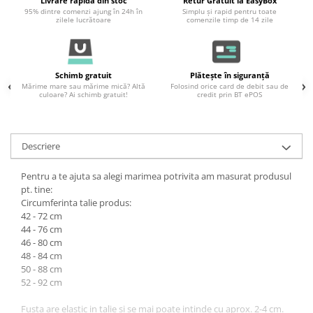
Livrare rapidă din stoc
Retur Gratuit la EasyBox
95% dintre comenzi ajung în 24h în
Simplu și rapid pentru toate
zilele lucrătoare
comenzile timp de 14 zile
Schimb gratuit
Plătește în siguranță
Mărime mare sau mărime mică? Altă
Folosind orice card de debit sau de
culoare? Ai schimb gratuit!
credit prin BT ePOS
Descriere
Pentru a te ajuta sa alegi marimea potrivita am masurat produsul
pt. tine:
Circumferinta talie produs:
42 - 72 cm
44 - 76 cm
46 - 80 cm
48 - 84 cm
50 - 88 cm
52 - 92 cm
Fusta are elastic in talie si se mai poate intinde cu aprox. 2-4 cm.