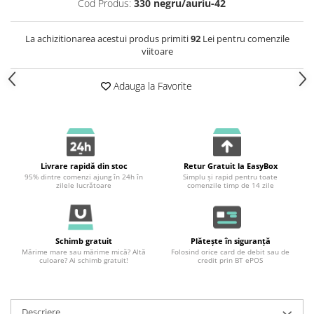
Cod Produs:
330 negru/auriu-42
La achizitionarea acestui produs primiti
92
Lei pentru comenzile
viitoare
Adauga la Favorite
Livrare rapidă din stoc
Retur Gratuit la EasyBox
95% dintre comenzi ajung în 24h în
Simplu și rapid pentru toate
zilele lucrătoare
comenzile timp de 14 zile
Schimb gratuit
Plătește în siguranță
Mărime mare sau mărime mică? Altă
Folosind orice card de debit sau de
culoare? Ai schimb gratuit!
credit prin BT ePOS
Descriere