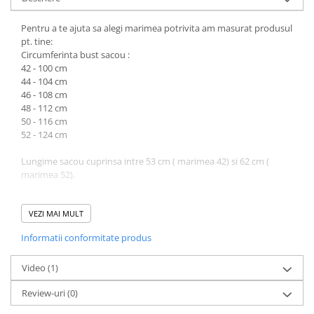
Pentru a te ajuta sa alegi marimea potrivita am masurat produsul
pt. tine:
Circumferinta bust sacou :
42 - 100 cm
44 - 104 cm
46 - 108 cm
48 - 112 cm
50 - 116 cm
52 - 124 cm
Lungime sacou cuprinsa intre 53 cm ( marimea 42) si 62 cm (
marimea 52).
Circumferinta talie fusta:
42 - 76 cm
VEZI MAI MULT
44 - 80 cm
Informatii conformitate produs
46 - 84 cm
48 - 90 cm
50 - 94 cm
Video
(1)
Review-uri
(0)
Lungime fusta cuprinsa intre 64 cm ( marimea 42) si 70 cm (
marimea 50).