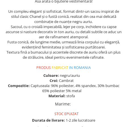
Asa arata o bijuterie vestimentară!
Un compleu elegant și sofisticat, format dintr-un sacou inspirat de
stilul clasic Chanel și o fustă conică, realizat din cea mai delicată
combinație de nuanțe negru auriu.
Sacoul, cu o croială impecabilă, lejer pe corp, inchidere cu capse
ascunse si nasture decorativ in ton auriu, cu detalii subtile ce aduc un
aer de rafinament atemporal.
Fusta conică, de lungime medie, urmează linia corpului cu eleganță,
evidențiind feminitatea și sofisticarea purtătoarei.
Textura fină a bumacului și accentele discrete de auriu oferă un plus
de strălucire, ideal pentru evenimentele rafinate.
PRODUS
FABRICAT
IN ROMANIA
Culoare:
negru/auriu
Croi:
Cambrat
Compozitie:
Captuseala: 96% poliester, 4% spandex, 30% bumbac
65% poliester 5% metal
Material:
stofa
Marime
:
STOC EPUIZAT
Durata de livrare:
1-2 zile lucratoare