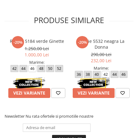
Atentie! Nuanta produsului poate diferi usor, in functie de
dispozitivul de pe care este vizualizat.
PRODUSE SIMILARE
Rochie 5184 verde Ginette
Rochie 5532 neagra La
-20%
-20%
Donna
1.250,00 Lei
290,00 Lei
1.000,00 Lei
232,00 Lei
Marime:
Marime:
42
44
46
48
50
52
36
38
40
42
44
46
48
50
VEZI VARIANTE
VEZI VARIANTE
Newsletter
Nu rata ofertele si promotiile noastre